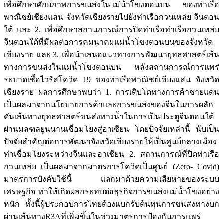
เพื่อศึกษาศักยภาพการขนส่งในแม่น้ำโขงตอนบน ของท่าเรือ
พาณิชย์เชียงแสน จังหวัดเชียงรายไปยังท่าเรือกวนเหล่ย จีนตอน
ใต้ และ 2. เพื่อศึกษาสถานการณ์การปิดท่าเรือท่าเรือกวนเหล่ย
จีนตอนใต้ที่มีผลต่อการคมนาคมแม่น้ำโขงตอนบนของจังหวัด
เชียงราย และ 3. เพื่อนำเสนอแนวทางการพัฒนายุทธศาสตร์เส้น
ทางการขนส่งในแม่น้ำโขงตอนบน หลังสถานการณ์การแพร่
ระบาดเชื้อไวรัสโควิด 19 ของท่าเรือพาณิชย์เชียงแสน จังหวัด
เชียงราย ผลการศึกษาพบว่า 1. การเติบโตทางการค้าชายแดน
เป็นผลมาจากนโยบายการค้าและการขนส่งของจีนในการผลัก
ดันเส้นทางยุทธศาสตร์ขนส่งทางน้ำในการเป็นประตูจีนตอนใต้
ผ่านมลฑลยูนนานเชื่อมโยงสู่อาเซียน โดยปัจจัยเหล่านี้ นับเป็น
ปัจจัยสำคัญต่อการพัฒนาจังหวัดเชียงรายให้เป็นศูนย์กลางเมือง
ท่าเชื่อมโยงระหว่างจีนและอาเซียน 2. สถานการณ์ที่ปิดท่าเรือ
กวนเหล่ย เป็นผลมาจากมาตรการโควิดเป็นศูนย์ (Zero- Covid)
มาตรการบังคับใช้นี้ แลกมาด้วยความเสียหายของระบบ
เศรษฐกิจ ทำให้เกิดผลกระทบต่อธุรกิจการขนส่งแม่น้ำโขงอย่าง
หนัก ทั้งนี้ผู้ประกอบการไทยต้องแบกรับต้นทุนการขนส่งทางบก
ผ่านเส้นทางR3Aที่เพิ่มขึ้นในช่วงมาตรการป้องกันการแพร่