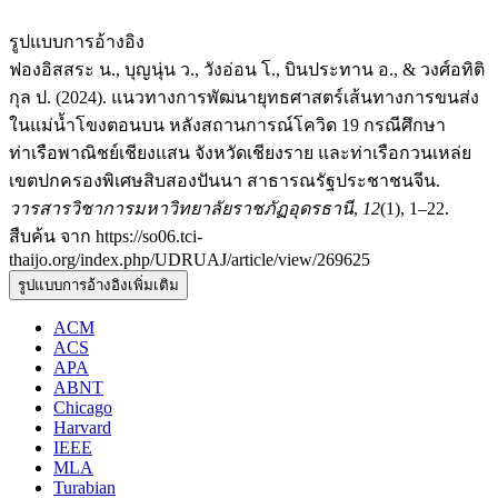
รูปแบบการอ้างอิง
ฟองอิสสระ น., บุญนุ่น ว., วังอ่อน โ., บินประทาน อ., & วงศ์อทิติ
กุล ป. (2024). แนวทางการพัฒนายุทธศาสตร์เส้นทางการขนส่ง
ในแม่น้ำโขงตอนบน หลังสถานการณ์โควิด 19 กรณีศึกษา
ท่าเรือพาณิชย์เชียงแสน จังหวัดเชียงราย และท่าเรือกวนเหล่ย
เขตปกครองพิเศษสิบสองปันนา สาธารณรัฐประชาชนจีน.
วารสารวิชาการมหาวิทยาลัยราชภัฏอุดรธานี
,
12
(1), 1–22.
สืบค้น จาก https://so06.tci-
thaijo.org/index.php/UDRUAJ/article/view/269625
รูปแบบการอ้างอิงเพิ่มเติม
ACM
ACS
APA
ABNT
Chicago
Harvard
IEEE
MLA
Turabian