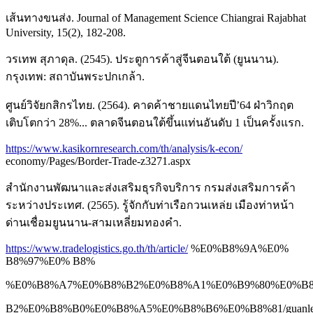
เส้นทางขนส่ง. Journal of Management Science Chiangrai Rajabhat
University, 15(2), 182-208.
วรเทพ สุภาดุล. (2545). ประตูการค้าสู่จีนตอนใต้ (ยูนนาน).
กรุงเทพ: สถาบันพระปกเกล้า.
ศูนย์วิจัยกสิกรไทย. (2564). คาดค้าชายแดนไทยปี’64 ฝ่าวิกฤต
เติบโตกว่า 28%... ตลาดจีนตอนใต้ขึ้นแท่นอันดับ 1 เป็นครั้งแรก.
https://www.kasikornresearch.com/th/analysis/k-econ/
economy/Pages/Border-Trade-z3271.aspx
สำนักงานพัฒนาและส่งเสริมธุรกิจบริการ กรมส่งเสริมการค้า
ระหว่างประเทศ. (2565). รู้จักกับท่าเรือกวนเหล่ย เมืองท่าหน้า
ด่านเชื่อมยูนนาน-สามเหลี่ยมทองคำ.
https://www.tradelogistics.go.th/th/article/
%E0%B8%9A%E0%
B8%97%E0% B8%
%E0%B8%A7%E0%B8%B2%E0%B8%A1%E0%B9%80%E0%B
B2%E0%B8%B0%E0%B8%A5%E0%B8%B6%E0%B8%81/guanle