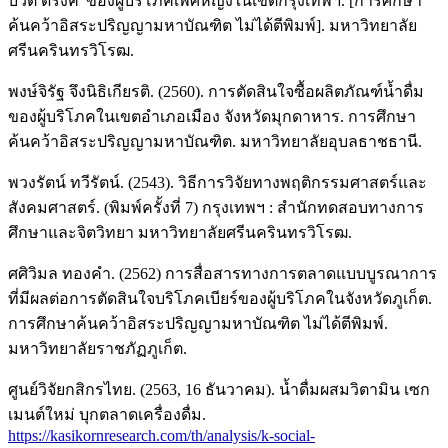
บิวติ ดริ้งค์”ของผู้บริโภคเพศหญิงในเขตกรุงเทพฯ. [การศึกษา
ค้นคว้าอิสระปริญญามหาบัณฑิต ไม่ได้ตีพิมพ์]. มหาวิทยาลัย
ศรีนครินทรวิโรฒ.
พงษ์จิรัฐ จึงนิธิเกียรติ. (2560). การตัดสินใจซื้อผลิตภัณฑ์น้ำดื่ม
ของผู้บริโภคในเขตอำเภอเมือง จังหวัดมุกดาหาร. การศึกษา
ค้นคว้าอิสระปริญญามหาบัณฑิต. มหาวิทยาลัยอุบลธาชธานี.
พวงรัตน์ ทวีรัตน์. (2543). วิธีการวิจัยทางพฤติกรรมศาสตร์และ
สังคมศาสตร์. (พิมพ์ครั้งที่ 7) กรุงเทพฯ : สำนักทดสอบทางการ
ศึกษาและจิตวิทยา มหาวิทยาลัยศรีนครินทรวิโรฒ.
ศศิวิมล ทองคำ. (2562) การสื่อสารทางการตลาดแบบบูรณาการ
ที่มีผลต่อการตัดสินใจบริโภคเบียร์ของผู้บริโภคในจังหวัดภูเก็ต.
การศึกษาค้นคว้าอิสระปริญญามหาบัณฑิต ไม่ได้ตีพิมพ์.
มหาวิทยาลัยราชภัฏภูเก็ต.
ศูนย์วิจัยกสิกรไทย. (2563, 16 ธันวาคม). น้ำดื่มผสมวิตามิน เซก
เมนต์ใหม่ บุกตลาดเครื่องดื่ม.
https://kasikornresearch.com/th/analysis/k-social-