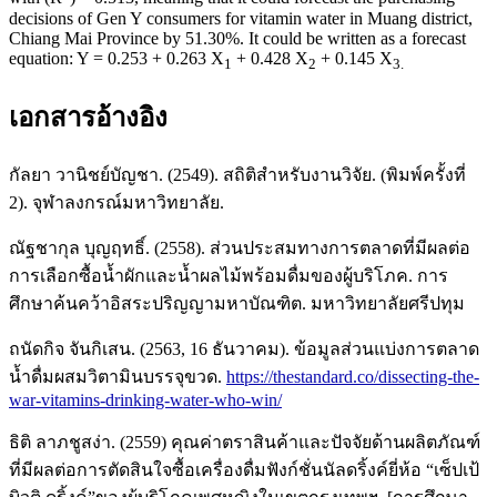
decisions of Gen Y consumers for vitamin water in Muang district,
Chiang Mai Province by 51.30%. It could be written as a forecast
equation: Y = 0.253 + 0.263 X
+ 0.428 X
+ 0.145 X
1
2
3.
เอกสารอ้างอิง
กัลยา วานิชย์บัญชา. (2549). สถิติสำหรับงานวิจัย. (พิมพ์ครั้งที่
2). จุฬาลงกรณ์มหาวิทยาลัย.
ณัฐชากุล บุญฤทธิ์. (2558). ส่วนประสมทางการตลาดที่มีผลต่อ
การเลือกซื้อน้ำผักและน้ำผลไม้พร้อมดื่มของผู้บริโภค. การ
ศึกษาค้นคว้าอิสระปริญญามหาบัณฑิต. มหาวิทยาลัยศรีปทุม
ถนัดกิจ จันกิเสน. (2563, 16 ธันวาคม). ข้อมูลส่วนแบ่งการตลาด
น้ำดื่มผสมวิตามินบรรจุขวด.
https://thestandard.co/dissecting-the-
war-vitamins-drinking-water-who-win/
ธิติ ลาภชูสง่า. (2559) คุณค่าตราสินค้าและปัจจัยด้านผลิตภัณฑ์
ที่มีผลต่อการตัดสินใจซื้อเครื่องดื่มฟังก์ชั่นนัลดริ้งค์ยี่ห้อ “เซ็ปเป้