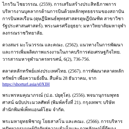
ไกรวิน ไชยวรรณ. (2559). การเสริมสร้างประสิทธิภาพการ
บริหารงานบุคลากรด้านการบินด้วยหลักพุทธธรรมของสถาบัน
การบินพลเรือน (ดุษฎีนิพนธ์พุทธศาสตรดุษฎีบัณฑิต สาขาวิชา
รัฐประศาสนศาสตร์). พระนครศรีอยุธยา: มหาวิทยาลัยมหาจุฬา
ลงกรณราชวิทยาลัย.
ดวงสมร มะโนวรรณ และคณะ. (2562). แนวทางในการพัฒนา
และการเพิ่มผลิตภาพแรงงานในภาคบริการต่อเศรษฐกิจไทย.
วารสารมหาจุฬานาครทรรศน์, 6(2), 736-756.
ตลาดหลักทรัพย์แห่งประเทศไทย. (2567). การพัฒนาตลาดหลัก
ทรัพย์ฯ เพื่อความยั่งยืน. สืบค้น 28 ธันวาคม, จาก
https://shorturl.asia/s0XIH
พระพรหมคุณาภรณ์ (ป.อ. ปยุตฺโต). (2556). พจนานุกรมพุทธ
ศาสน์ ฉบับประมวลศัพท์ (พิมพ์ครั้งที่ 21). กรุงเทพฯ: บริษัท
สำนักพิมพ์เพ็ทแอนด์โฮม จำกัด.
พระมหายุทธพิชาญ โยธสาสโน และคณะ. (2566). การบริหาร
ทรัพยากรมนุษย์ปัจจัยสู่ความสำเร็จและภาพลักษณ์ที่ดีของ