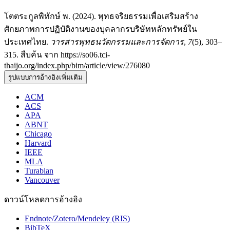
โตตระกูลพิทักษ์ พ. (2024). พุทธจริยธรรมเพื่อเสริมสร้าง
ศักยภาพการปฏิบัติงานของบุคลากรบริษัทหลักทรัพย์ใน
ประเทศไทย.
วารสารพุทธนวัตกรรมและการจัดการ
,
7
(5), 303–
315. สืบค้น จาก https://so06.tci-
thaijo.org/index.php/bim/article/view/276080
รูปแบบการอ้างอิงเพิ่มเติม
ACM
ACS
APA
ABNT
Chicago
Harvard
IEEE
MLA
Turabian
Vancouver
ดาวน์โหลดการอ้างอิง
Endnote/Zotero/Mendeley (RIS)
BibTeX