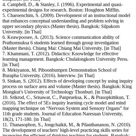
4. Campbell, D., & Stanley, J. (1996). Experimental and quasi-
experimental designs for research. Boston: Houghton Mifflin.
5. Charoenchim, S. (2009). Development of an instructional model
that enhances conceptual understanding and problem solving in
upper secondary physics (Master thesis). Bangkok: Silpakorn
University. [in Thai]
6. Keawpoosee, A. (2013). Science communication ability of
Prathomsuksa 6 students learned through group investigation
(Master thesis). Chiang Mai: Chiang Mai University. [in Thai]
7. Khammani, T. (2012). Didactics: Knowledge for effective
learning management. Bangkok: Chulalongkorn University Press.
[in Thai]
8. Mekiyanon, M. Piboonbumpen Demonstration School of
Burapha University. (2016). Interview. [in Thai]
9. Sinkan, S. (2012). Effects of developing concept by using inquiry
process on surface area and volume (Master thesis). Bangkok: King
Mongkut’s University of Technology Thonburi. [in Thai]
10. Srikrod, C., Srisawat, C., Panprueksa, K., & Prasopkittikun, T.
(2016). The effect of 5Es inquiry learning cycle model and mind
mapping technique on “Nervous System and Sensory Organs” for
11th grade students. Journal of Education Naresuan University,
18(2), 171-180. [in Thai]
11. Thanasophon, S., Jongchaikit, M., & Pilanthananon, N. (2010).
The development of teachers’ high-level practicing skills series for
increasing the efficient of thinking teaching for students. Bangkok: