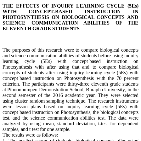
THE EFFECTS OF INQUIRY LEARNING CYCLE (5Es)
WITH CONCEPT-BASED INSTRUCTION IN
PHOTOSYNTHESIS ON BIOLOGICAL CONCEPTS
AND
SCIENCE COMMUNICATION ABILITIES OF
THE
ELEVENTH GRADE STUDENTS
The purposes of this research were to compare biological concepts
and science communication abilities of students before using inquiry
learning cycle (5Es) with concept-based instruction on
Photosynthesis with after using that and to compare biological
concepts of students after using inquiry learning cycle (5Es) with
concept-based instruction on Photosynthesis with the 70 percent
criterion. The participants were thirty-three eleventh grade students
at Piboonbumpen Demonstration School, Burapha University, in the
second semester of the 2016 academic year. They were selected
using cluster random sampling technique. The research instruments
were lesson plans based on inquiry learning cycle (5Es) with
concept-based instruction on Photosynthesis, the biological concepts
test, and the science communication abilities test. The data were
analyzed by using mean, standard deviation, t-test for dependent
samples, and t-test for one sample.
The results were as follows:
1. The posttest scores of students’ biological concepts after using