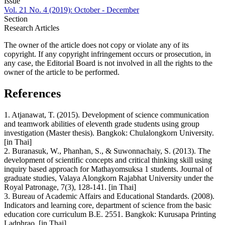
Issue
Vol. 21 No. 4 (2019): October - December
Section
Research Articles
The owner of the article does not copy or violate any of its
copyright. If any copyright infringement occurs or prosecution, in
any case, the Editorial Board is not involved in all the rights to the
owner of the article to be performed.
References
1. Atjanawat, T. (2015). Development of science communication
and teamwork abilities of eleventh grade students using group
investigation (Master thesis). Bangkok: Chulalongkorn University.
[in Thai]
2. Buranasuk, W., Phanhan, S., & Suwonnachaiy, S. (2013). The
development of scientific concepts and critical thinking skill using
inquiry based approach for Mathayomsuksa 1 students. Journal of
graduate studies, Valaya Alongkorn Rajabhat University under the
Royal Patronage, 7(3), 128-141. [in Thai]
3. Bureau of Academic Affairs and Educational Standards. (2008).
Indicators and learning core, department of science from the basic
education core curriculum B.E. 2551. Bangkok: Kurusapa Printing
Ladphrao. [in Thai]