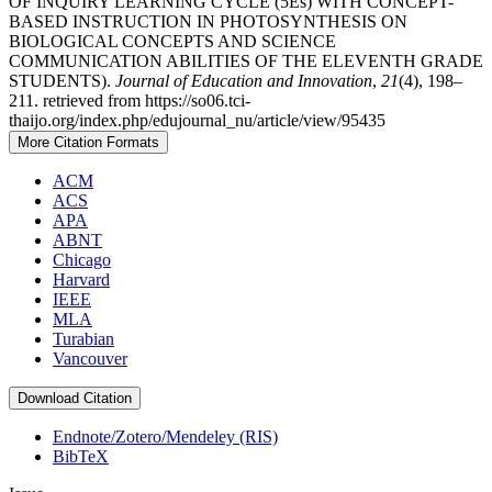
OF INQUIRY LEARNING CYCLE (5Es) WITH CONCEPT-
BASED INSTRUCTION IN PHOTOSYNTHESIS ON
BIOLOGICAL CONCEPTS AND SCIENCE
COMMUNICATION ABILITIES OF THE ELEVENTH GRADE
STUDENTS).
Journal of Education and Innovation
,
21
(4), 198–
211. retrieved from https://so06.tci-
thaijo.org/index.php/edujournal_nu/article/view/95435
More Citation Formats
ACM
ACS
APA
ABNT
Chicago
Harvard
IEEE
MLA
Turabian
Vancouver
Download Citation
Endnote/Zotero/Mendeley (RIS)
BibTeX