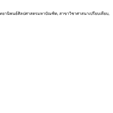
ิ. วิทยานิพนธ์ศิลปศาสตรมหาบัณฑิต, สาขาวิชาศาสนาเปรียบเทียบ,