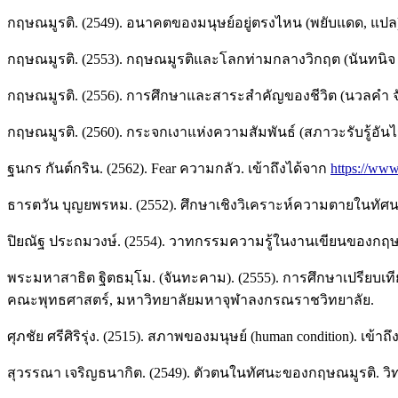
กฤษณมูรติ. (2549). อนาคตของมนุษย์อยู่ตรงไหน (พยับแดด, แปล). ก
กฤษณมูรติ. (2553). กฤษณมูรติและโลกท่ามกลางวิกฤต (นันทนิจ บำ
กฤษณมูรติ. (2556). การศึกษาและสาระสำคัญของชีวิต (นวลคำ จันภา
กฤษณมูรติ. (2560). กระจกเงาแห่งความสัมพันธ์ (สภาวะรับรู้อันไร้ก
ฐนกร กันต์กริน. (2562). Fear ความกลัว. เข้าถึงได้จาก
https://ww
ธารตวัน บุญยพรหม. (2552). ศึกษาเชิงวิเคราะห์ความตายในทั
ปิยณัฐ ประถมวงษ์. (2554). วาทกรรมความรู้ในงานเขียนของกฤษณ
พระมหาสาธิต ฐิตธมฺโม. (จันทะคาม). (2555). การศึกษาเปรียบ
คณะพุทธศาสตร์, มหาวิทยาลัยมหาจุฬาลงกรณราชวิทยาลัย.
ศุภชัย ศรีศิริรุ่ง. (2515). สภาพของมนุษย์ (human condition). เข้าถ
สุวรรณา เจริญธนากิต. (2549). ตัวตนในทัศนะของกฤษณมูรติ. วิ