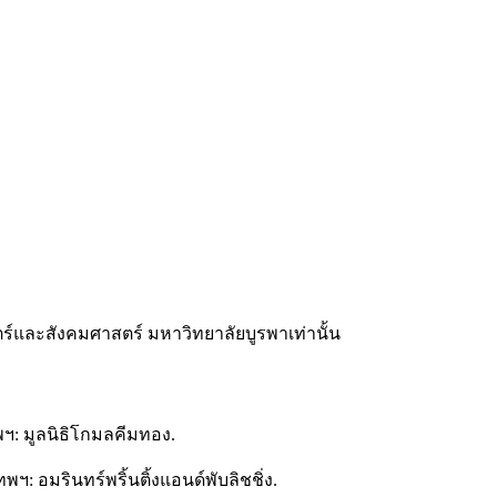
และสังคมศาสตร์ มหาวิทยาลัยบูรพาเท่านั้น
พฯ: มูลนิธิโกมลคีมทอง.
พฯ: อมรินทร์พริ้นติ้งแอนด์พับลิชชิ่ง.