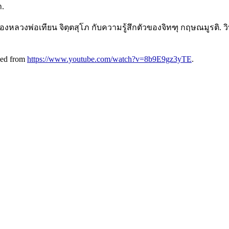
า.
ิของหลวงพ่อเทียน จิตฺตสุโภ กับความรู้สึกตัวของจิทฑุ กฤษณมูรต
eved from
https://www.youtube.com/watch?v=8b9E9gz3yTE
.