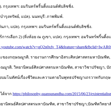
รุงเทพฯ: อมรินทร์พริ้นติ้งแอนด์พับลิชชิ่ง.
รุงทรัพย์, แปล). นนทบุรี: ภาพพิมพ์.
, แปล). กรุงเทพฯ: อมรินทร์พริ้นติ้งแอนด์พับลิชชิ่ง.
ารเลือก 2) (หิ่งห้อย ณ ภูเขา, แปล). กรุงเทพฯ: อมรินทร์พริ้นติ้งแอ
w.youtube.com/watch?v=qQ2n0xfv_T4&feature=share&fbclid=IwAR
ศนะของกฤษณมูรติ. รายงานการศึกษาอิสระศิลปศาสตรมหาบัณฑิต, 
มูรติ. วิทยานิพนธ์ศิลปศาสตรมหาบัณฑิต, สาขาวิชาปรัชญา, บัณฑ
เทียบมโนทัศน์เรื่องชีวิตและความตายในพุทธปรัชญาเถรวาทกับกฤ
ึงได้จาก
https://philosophy-suansunandha.com/2015/06/23/existentialis
ทยานิพนธ์ศิลปศาสตรมหาบัณฑิต, สาขาวิชาปรัชญา,บัณฑิตวิทยาลัย