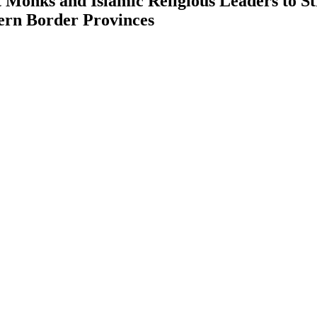
 Monks and Islamic Religious Leaders to St
ern Border Provinces