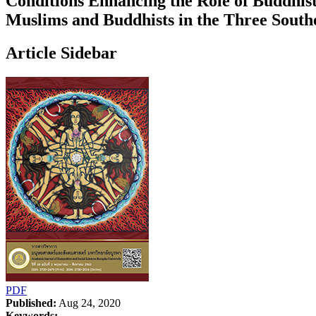
Conditions Enhancing the Role of Buddhist
Muslims and Buddhists in the Three South
Article Sidebar
PDF
Published:
Aug 24, 2020
Keywords: