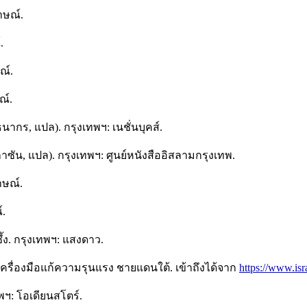
าษณ์.
.
ณ์.
ณ์.
์ธนากร, แปล). กรุงเทพฯ: เนชั่นบุคส์.
ซัน, แปล). กรุงเทพฯ: ศูนย์หนังสืออิสลามกรุงเทพ.
าษณ์.
์.
ึ้ง. กรุงเทพฯ: แสงดาว.
อเครื่องมือแก้ความรุนแรง ชายแดนใต้. เข้าถึงได้จาก
https://www.is
พฯ: โอเดียนสโตร์.