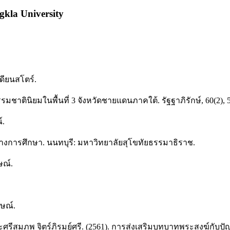
ngkla University
ดียนสโตร์.
มชาตินิยมในพื้นที่ 3 จังหวัดชายแดนภาคใต้. รัฐฐาภิรักษ์, 60(2), 5
์.
างการศึกษา. นนทบุรี: มหาวิทยาลัยสุโขทัยธรรมาธิราช.
ษณ์.
าษณ์.
 และศรีสมภพ จิตร์ภิรมย์ศรี. (2561). การส่งเสริมบทบาทพระสงฆ์ก