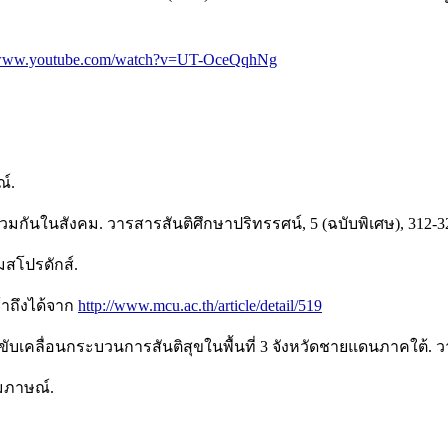
//www.youtube.com/watch?v=UT-OceQqhNg
ณ์.
่วมกันในสังคม. วารสารสันติศึกษาปริทรรศน์, 5 (ฉบับพิเศษ), 312-3
มสโปรดักส์.
้าถึงได้จาก
http://www.mcu.ac.th/article/detail/519
ขับเคลื่อนกระบวนการสันติสุขในพื้นที่ 3 จังหวัดชายแดนภาคใต้. วา
ัมภาษณ์.