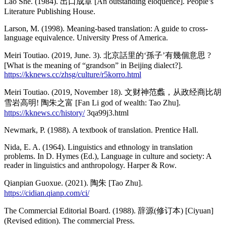
Lao She. (1984). 出口成章 [An outstanding eloquence]. People’s
Literature Publishing House.
Larson, M. (1998). Meaning-based translation: A guide to cross-
language equivalence. University Press of America.
Meiri Toutiao. (2019, June. 3). 北京話里的‘孫子’有幾個意思 ?
[What is the meaning of “grandson” in Beijing dialect?].
https://kknews.cc/zhsg/culture/r5korro.html
Meiri Toutiao. (2019, November 18). 文财神范蠡，从政经商比胡
雪岩高明! 陶朱之富 [Fan Li god of wealth: Tao Zhu].
https://kknews.cc/history/
3qa99j3.html
Newmark, P. (1988). A textbook of translation. Prentice Hall.
Nida, E. A. (1964). Linguistics and ethnology in translation
problems. In D. Hymes (Ed.), Language in culture and society: A
reader in linguistics and anthropology. Harper & Row.
Qianpian Guoxue. (2021). 陶朱 [Tao Zhu].
https://cidian.qianp.com/ci/
The Commercial Editorial Board. (1988). 辞源(修订本) [Ciyuan]
(Revised edition). The commercial Press.