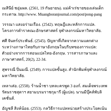
เมสินีย์ ชอุ่มผล. (2561, 19 กันยายน). แม่ค้าเร่ขายของเล่นเด็ก
กระดาษ. http://www. Muangboranjournal.com/post/pong-pang
วรรณา แสงอร่ามเรือง. (2542). ทฤษฎีและหลักการแปล.
โครงการตำราคณะอักษรศาสตร์ จุฬาลงกรณ์มหาวิทยาลัย.
ศศี จันทร์ประพันธ์. (2545). ปัญหาที่เกิดจากความแตกต่าง
ระหว่างภาษาไทยกับภาษาอังกฤษในบริบทของการแปล:
ตัวอย่างจากการสอนแปลไทย-อังกฤษ. วารสารภาษาและ
ภาษาศาสตร์, 20(2), 22-34.
สุพรรณี ปิ่นมณี. (2549). การแปลขั้นสูง. สำนักพิมพ์จุฬาลงกรณ์
มหาวิทยาลัย.
เหลาเส่อ. (2558). ร้านน้ำชา บทละครพูด 3 องก์. สมเด็จพระเทพ
รัตนราชสุดาฯ สยามบรมราชกุมารี (ผู้แปล). นานมีบุ๊คส์พับลิ
เคชั่นส์.
อัญชลี สิงห์น้อย. (2553). กลวิธีการแปลหน่วยสร้างประโยคเน้น