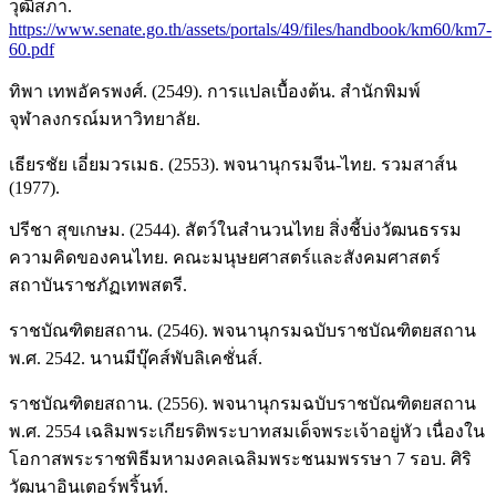
วุฒิสภา.
https://www.senate.go.th/assets/portals/49/files/handbook/km60/km7-
60.pdf
ทิพา เทพอัครพงศ์. (2549). การแปลเบื้องต้น. สำนักพิมพ์
จุฬาลงกรณ์มหาวิทยาลัย.
เธียรชัย เอี่ยมวรเมธ. (2553). พจนานุกรมจีน-ไทย. รวมสาส์น
(1977).
ปรีชา สุขเกษม. (2544). สัตว์ในสำนวนไทย สิ่งชี้บ่งวัฒนธรรม
ความคิดของคนไทย. คณะมนุษยศาสตร์และสังคมศาสตร์
สถาบันราชภัฏเทพสตรี.
ราชบัณฑิตยสถาน. (2546). พจนานุกรมฉบับราชบัณฑิตยสถาน
พ.ศ. 2542. นานมีบุ๊คส์พับลิเคชั่นส์.
ราชบัณฑิตยสถาน. (2556). พจนานุกรมฉบับราชบัณฑิตยสถาน
พ.ศ. 2554 เฉลิมพระเกียรติพระบาทสมเด็จพระเจ้าอยู่หัว เนื่องใน
โอกาสพระราชพิธีมหามงคลเฉลิมพระชนมพรรษา 7 รอบ. ศิริ
วัฒนาอินเตอร์พริ้นท์.