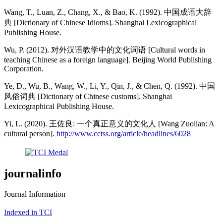
Wang, T., Luan, Z., Chang, X., & Bao, K. (1992). 中国成语大辞
典 [Dictionary of Chinese Idioms]. Shanghai Lexicographical
Publishing House.
Wu, P. (2012). 对外汉语教学中的文化词语 [Cultural words in
teaching Chinese as a foreign language]. Beijing World Publishing
Corporation.
Ye, D., Wu, B., Wang, W., Li, Y., Qin, J., & Chen, Q. (1992). 中国
风俗词典 [Dictionary of Chinese customs]. Shanghai
Lexicographical Publishing House.
Yi, L. (2020). 王佐良: 一个真正意义的文化人 [Wang Zuolian: A
cultural person].
http://www.cctss.org/article/headlines/6028
journalinfo
Journal Information
Indexed in TCI