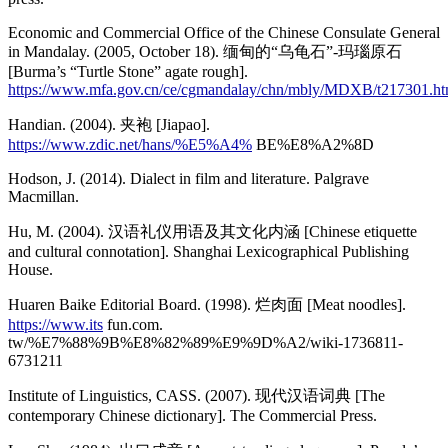
Economic and Commercial Office of the Chinese Consulate General
in Mandalay. (2005, October 18). 缅甸的“乌龟石”-玛瑙原石
[Burma’s “Turtle Stone” agate rough].
https://www.mfa.gov.cn/ce/cgmandalay/chn/mbly/MDXB/t217301.h
Handian. (2004). 夹袍 [Jiapao].
https://www.zdic.net/hans/%E5%A4%
BE%E8%A2%8D
Hodson, J. (2014). Dialect in film and literature. Palgrave
Macmillan.
Hu, M. (2004). 汉语礼仪用语及其文化内涵 [Chinese etiquette
and cultural connotation]. Shanghai Lexicographical Publishing
House.
Huaren Baike Editorial Board. (1998). 烂肉面 [Meat noodles].
https://www.its
fun.com.
tw/%E7%88%9B%E8%82%89%E9%9D%A2/wiki-1736811-
6731211
Institute of Linguistics, CASS. (2007). 现代汉语词典 [The
contemporary Chinese dictionary]. The Commercial Press.