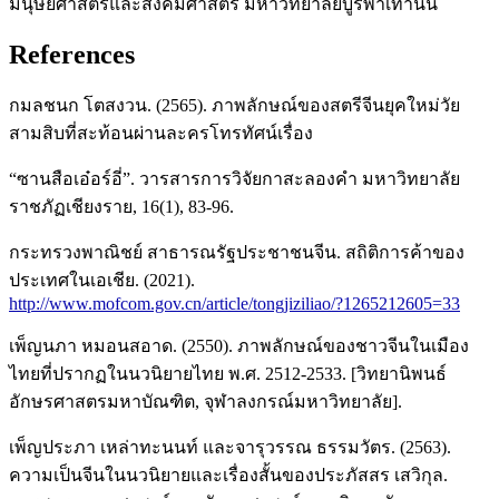
มนุษยศาสตร์และสังคมศาสตร์ มหาวิทยาลัยบูรพาเท่านั้น
References
กมลชนก โตสงวน. (2565). ภาพลักษณ์ของสตรีจีนยุคใหม่วัย
สามสิบที่สะท้อนผ่านละครโทรทัศน์เรื่อง
“ซานสือเอ๋อร์อี่”. วารสารการวิจัยกาสะลองคำ มหาวิทยาลัย
ราชภัฏเชียงราย, 16(1), 83-96.
กระทรวงพาณิชย์ สาธารณรัฐประชาชนจีน. สถิติการค้าของ
ประเทศในเอเชีย. (2021).
http://www.mofcom.gov.cn/article/tongjiziliao/?1265212605=33
เพ็ญนภา หมอนสอาด. (2550). ภาพลักษณ์ของชาวจีนในเมือง
ไทยที่ปรากฏในนวนิยายไทย พ.ศ. 2512-2533. [วิทยานิพนธ์
อักษรศาสตรมหาบัณฑิต, จุฬาลงกรณ์มหาวิทยาลัย].
เพ็ญประภา เหล่าทะนนท์ และจารุวรรณ ธรรมวัตร. (2563).
ความเป็นจีนในนวนิยายและเรื่องสั้นของประภัสสร เสวิกุล.