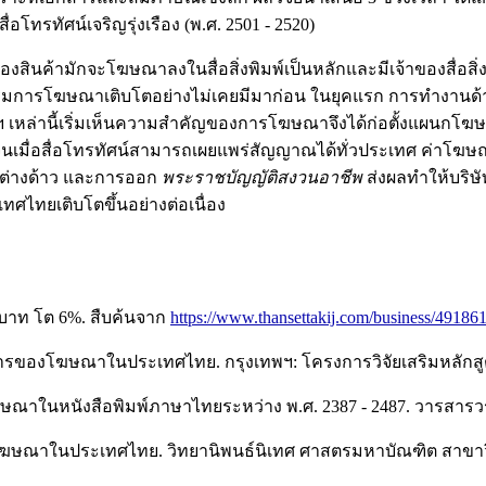
่อโทรทัศน์เจริญรุ่งเรือง (พ.ศ. 2501 - 2520)
สินค้ามักจะโฆษณาลงในสื่อสิ่งพิมพ์เป็นหลักและมีเจ้าของสื่อสิ่ง
รรมการโฆษณาเติบโตอย่างไม่เคยมีมาก่อน ในยุคแรก การทำงานด้าน
ฯ เหล่านี้เริ่มเห็นความสำคัญของการโฆษณาจึงได้ก่อตั้งแผนกโฆ
อสื่อโทรทัศน์สามารถเผยแพร่สัญญาณได้ทั่วประเทศ ค่าโฆษณาทาง
ต่างด้าว และการออก
พระราชบัญญัติสงวนอาชีพ
ส่งผลทำให้บริษ
ศไทยเติบโตขึ้นอย่างต่อเนื่อง
านบาท โต 6%. สืบค้นจาก
https://www.thansettakij.com/business/49186
าการของโฆษณาในประเทศไทย. กรุงเทพฯ: โครงการวิจัยเสริมหลักส
ณาในหนังสือพิมพ์ภาษาไทยระหว่าง พ.ศ. 2387 - 2487. วารสารวรร
รโฆษณาในประเทศไทย. วิทยานิพนธ์นิเทศ ศาสตรมหาบัณฑิต สาข