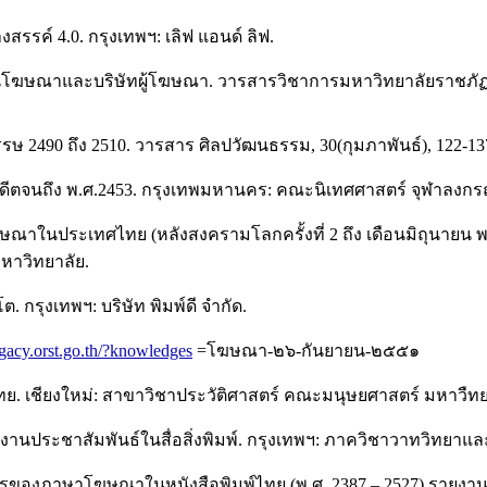
รรค์ 4.0. กรุงเทพฯ: เลิฟ แอนด์ ลิฟ.
วแทนโฆษณาและบริษัทผู้โฆษณา. วารสารวิชาการมหาวิทยาลัยราชภัฏภูเ
ษ 2490 ถึง 2510. วารสาร ศิลปวัฒนธรรม, 30(กุมภาพันธ์), 122-13
่อดีตจนถึง พ.ศ.2453. กรุงเทพมหานคร: คณะนิเทศศาสตร์ จุฬาลงกร
ฆษณาในประเทศไทย (หลังสงครามโลกครั้งที่ 2 ถึง เดือนมิถุนายน 
หาวิทยาลัย.
 กรุงเทพฯ: บริษัท พิมพ์ดี จำกัด.
legacy.orst.go.th/?knowledges
=โฆษณา-๒๖-กันยายน-๒๕๕๑
งไทย. เชียงใหม่: สาขาวิชาประวัติศาสตร์ คณะมนุษยศาสตร์ มหาวืทย
ระชาสัมพันธ์ในสื่อสิ่งพิมพ์. กรุงเทพฯ: ภาควิชาวาทวิทยาแล
ารของภาษาโฆษณาในหนังสือพิมพ์ไทย (พ.ศ. 2387 – 2527) รายงานผ