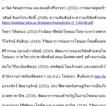
มานิต รัตนสุวรรณ และสมฤดี ศรีจรรยา. (2555). การตลาดยุคสร้างส
วสันต์ จันทร์ประสิทธิ์. (2549). ความสัมพันธ์ระหว่างบริษัทตั
https://graduate.pkru.ac.th/images/journals/doc/2_1/44-68.pdf
วิลลา วิลัยทอง. (2552) กำเนิดอาชีพนักโฆษณาไทย ระหว่างทศวรร
วิไลรักษ์ สันติกุล. (2543). วิวัฒนาการของการโฆษณาไทยตั้งแต
ศิริวรรณ กุลวงษ์วาณิชย์. (2543). พัฒนาการของบริษัทตัวแทนโ
โฆษณา ภาควิชาประชาสัมพันธ์ คณะนิเทศศาสตร์ จุฬาลงกรณ์ม
สมใจ วิริยะบัณฑิตกุล. (2552). สหพัฒน์ โตแล้วแตก และแตกแล้วโต.
สำนักงานราชบัณฑิตยสภา. (ม.ป.ป.). โฆษณา. สืบค้นจาก
http://
อรรถจักร์ สัตยานุรักษ์. (2552). ประวัติศาสตร์เศรษฐกิจการเมือ
อวยพร พานิช. (2533). พัฒนาการของคำขวัญในงานโฆษณาและงานป
อุบลวรรณ ปิติพัฒนะโฆษิต และอวยพร พานิช. (2526). วิวัฒนาก