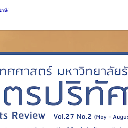
ักษ์/