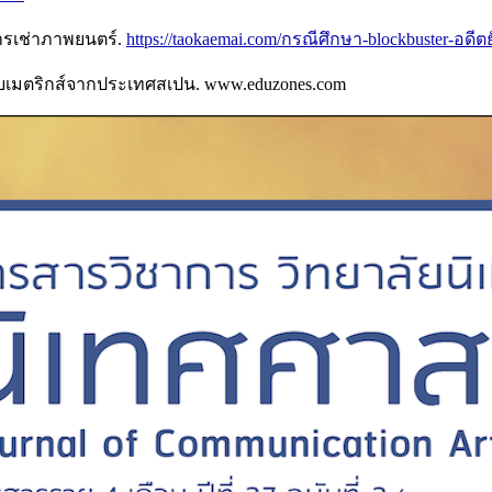
การเช่าภาพยนตร์.
https://taokaemai.com/กรณีศึกษา-blockbuster-อดีตย
บโบเมตริกส์จากประเทศสเปน. www.eduzones.com