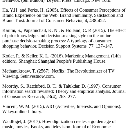
Behavior. (6th Edition). Dryden Press, Chicago, New York.
Ha, Y.H. and Perks, H. (2005). Effects of Consumer Perceptions of
Brand Experience on the Web: Brand Familiarity, Satisfaction and
Brand Trust. Journal of Consumer Behavior, 4, 438-452.
Karimi, S., Papamichail, K. N., & Holland, C. P. (2015). The effect
of prior knowledge and decision-making style on the online
purchase decision-making process: A typology of consumer
shopping behavior. Decision Support Systems, 77, 137–147.
Kotler, P., & Keller, K. L. (2016). Marketing Management. (14th
edition). Shanghai: Shanghai People’s Publishing House.
Methanukroaw, T. (2567). Netflix: The Revolutionizer of TV
Viewing. Setinvestnow.com.
Moorthy, S., Ratchford, B. T., & Talukdar, D. (1997). Consumer
information search revisited: Theory and empirical analysis. Journal
of Consumer Research, 23(4), 263–277.
Vincent, W. M. (2015). AIO (Activities, Interests, and Opinions).
Wikey.online Library.
Waldfogel, J. (2017). How digitization creates a golden age of
music, movies, Books, and television. Journal of Economic