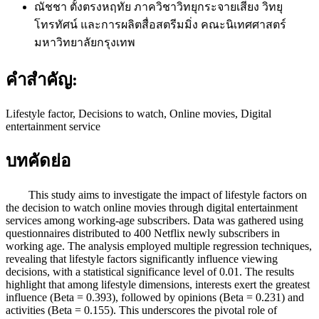
ณัชชา ตั้งตรงหฤทัย
ภาควิชาวิทยุกระจายเสียง วิทยุ
โทรทัศน์ และการผลิตสื่อสตรีมมิ่ง คณะนิเทศศาสตร์
มหาวิทยาลัยกรุงเทพ
คำสำคัญ:
Lifestyle factor, Decisions to watch, Online movies, Digital
entertainment service
บทคัดย่อ
This study aims to investigate the impact of lifestyle factors on
the decision to watch online movies through digital entertainment
services among working-age subscribers. Data was gathered using
questionnaires distributed to 400 Netflix newly subscribers in
working age. The analysis employed multiple regression techniques,
revealing that lifestyle factors significantly influence viewing
decisions, with a statistical significance level of 0.01. The results
highlight that among lifestyle dimensions, interests exert the greatest
influence (Beta = 0.393), followed by opinions (Beta = 0.231) and
activities (Beta = 0.155). This underscores the pivotal role of