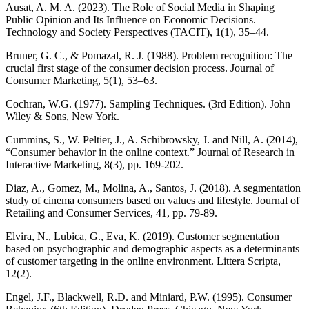
Ausat, A. M. A. (2023). The Role of Social Media in Shaping
Public Opinion and Its Influence on Economic Decisions.
Technology and Society Perspectives (TACIT), 1(1), 35–44.
Bruner, G. C., & Pomazal, R. J. (1988). Problem recognition: The
crucial first stage of the consumer decision process. Journal of
Consumer Marketing, 5(1), 53–63.
Cochran, W.G. (1977). Sampling Techniques. (3rd Edition). John
Wiley & Sons, New York.
Cummins, S., W. Peltier, J., A. Schibrowsky, J. and Nill, A. (2014),
“Consumer behavior in the online context.” Journal of Research in
Interactive Marketing, 8(3), pp. 169-202.
Diaz, A., Gomez, M., Molina, A., Santos, J. (2018). A segmentation
study of cinema consumers based on values and lifestyle. Journal of
Retailing and Consumer Services, 41, pp. 79-89.
Elvira, N., Lubica, G., Eva, K. (2019). Customer segmentation
based on psychographic and demographic aspects as a determinants
of customer targeting in the online environment. Littera Scripta,
12(2).
Engel, J.F., Blackwell, R.D. and Miniard, P.W. (1995). Consumer