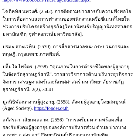
โชติหทัย นพวงศ์. (2542). การติดตามข่าวสารกับความพึงพอใจ
ในการสื่อสารและการทำงานของพนักงานเครือซีเมนต์ไทยใน
ช่วงการปรับโครงสร้างธุรกิจ [วิทยานิพนธ์ปริญญานิเทศศาสตร
มหาบัณฑิต, จุฬาลงกรณ์มหาวิทยาลัย].
ปรมะ สตะเวทิน. (2539). การสื่อสารมวลชน: กระบวนการและ
ทฤษฎี. กรุงเทพฯ: ภาพพิมพ์.
ปลื้มใจ ไพจิตร. (2558). “คุณภาพในการดำรงชีวิตของผู้สูงอายุ
ในจังหวัดสุราษฎร์ธานี”. วารสารวิชาการด้าน บริหารธุรกิจการ
จัดการ เศรษฐศาสตร์และนิเทศศาสตร์ มหาวิทยาลัยราชภัฏ
สุราษฎร์ธานี. 2(2), 30-41.
มูลนิธิพัฒนางานผู้สูงอายุ. (2558). สังคมผู้สูงอายุโดยสมบูรณ์
(Aged Society).
https://fopder.or.th
ลภัสรดา วลัยกมลลาศ. (2556). “การเตรียมความพร้อมเพื่อ
รองรับสังคมผู้สูงอายุขององค์การบริหารส่วน ตำบล ปากบาง
อ.เทพา จ.สงขลา” [วิทยานิพนธ์ปริญญามหาบัณฑิต,