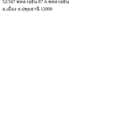
52/347 พหลโยธิน 87 ถ.พหลโยธิน
อ.เมือง จ.ปทุมธานี 12000