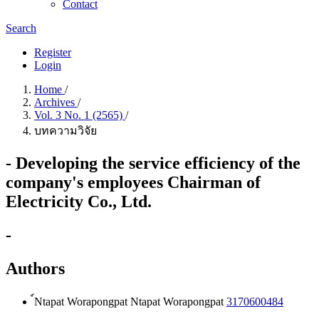
Contact
Search
Register
Login
Home
/
Archives
/
Vol. 3 No. 1 (2565)
/
บทความวิจัย
- Developing the service efficiency of the
company's employees Chairman of
Electricity Co., Ltd.
-
Authors
์Ntapat Worapongpat
Ntapat Worapongpat
3170600484