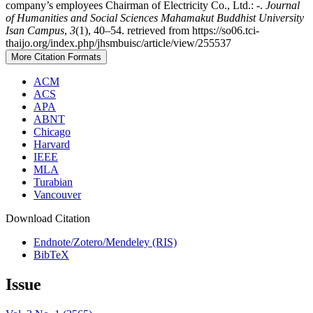
company’s employees Chairman of Electricity Co., Ltd.: -.
Journal
of Humanities and Social Sciences Mahamakut Buddhist University
Isan Campus
,
3
(1), 40–54. retrieved from https://so06.tci-
thaijo.org/index.php/jhsmbuisc/article/view/255537
More Citation Formats
ACM
ACS
APA
ABNT
Chicago
Harvard
IEEE
MLA
Turabian
Vancouver
Download Citation
Endnote/Zotero/Mendeley (RIS)
BibTeX
Issue