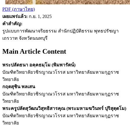
PDF (ภาษาไทย)
เผยแพร่แล้ว:
ก.ย. 1, 2025
คำสำคัญ:
รูปแบบการพัฒนาจริยธรรม สำนักปฏิบัติธรรม พุทธปรัชญา
เถรวาท จังหวัดนนทบุรี
Main Article Content
พระปลัดธนา อคฺคธมฺโม (พิมพารัตน์)
บัณฑิตวิทยาลัยวชิรญาณวโรรส มหาวิทยาลัยมหามกุฏราช
วิทยาลัย
กฤตสุชิน พลเสน
บัณฑิตวิทยาลัยวชิรญาณวโรรส มหาวิทยาลัยมหามกุฏราช
วิทยาลัย
พระครูปลัดสุวัฒนวิสุทธิสารคุณ (พระมหามฆวินทร์ ปุริสุตฺตโม)
บัณฑิตวิทยาลัยวชิรญาณวโรรส มหาวิทยาลัยมหามกุฏราช
วิทยาลัย