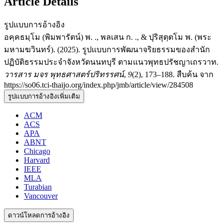
Article Details
รูปแบบการอ้างอิง
อคฺคธมฺโม (พิมพารัตน์) พ. ., พลเสน ก. ., & ปุริสุตฺตโม พ. (พระ
มหามฆวินทร์). (2025). รูปแบบการพัฒนาจริยธรรมของสำนัก
ปฏิบัติธรรมประจำจังหวัดนนทบุรี ตามแนวพุทธปรัชญาเถรวาท.
วารสาร มจร พุทธศาสตร์ปริทรรศน์
,
9
(2), 173–188. สืบค้น จาก
https://so06.tci-thaijo.org/index.php/jmb/article/view/284508
รูปแบบการอ้างอิงเพิ่มเติม
ACM
ACS
APA
ABNT
Chicago
Harvard
IEEE
MLA
Turabian
Vancouver
ดาวน์โหลดการอ้างอิง