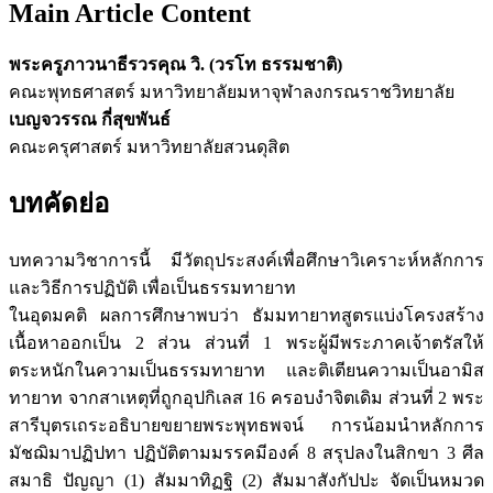
Main Article Content
พระครูภาวนาธีรวรคุณ วิ. (วรโท ธรรมชาติ)
คณะพุทธศาสตร์ มหาวิทยาลัยมหาจุฬาลงกรณราชวิทยาลัย
เบญจวรรณ กี่สุขพันธ์
คณะครุศาสตร์ มหาวิทยาลัยสวนดุสิต
บทคัดย่อ
บทความวิชาการนี้ มีวัตถุประสงค์เพื่อศึกษาวิเคราะห์หลักการ
และวิธีการปฏิบัติ เพื่อเป็นธรรมทายาท
ในอุดมคติ ผลการศึกษาพบว่า ธัมมทายาทสูตรแบ่งโครงสร้าง
เนื้อหาออกเป็น 2 ส่วน ส่วนที่ 1 พระผู้มีพระภาคเจ้าตรัสให้
ตระหนักในความเป็นธรรมทายาท และติเตียนความเป็นอามิส
ทายาท จากสาเหตุที่ถูกอุปกิเลส 16 ครอบงำจิตเดิม ส่วนที่ 2 พระ
สารีบุตรเถระอธิบายขยายพระพุทธพจน์ การน้อมนำหลักการ
มัชฌิมาปฏิปทา ปฏิบัติตามมรรคมีองค์ 8 สรุปลงในสิกขา 3 ศีล
สมาธิ ปัญญา (1) สัมมาทิฏฐิ (2) สัมมาสังกัปปะ จัดเป็นหมวด