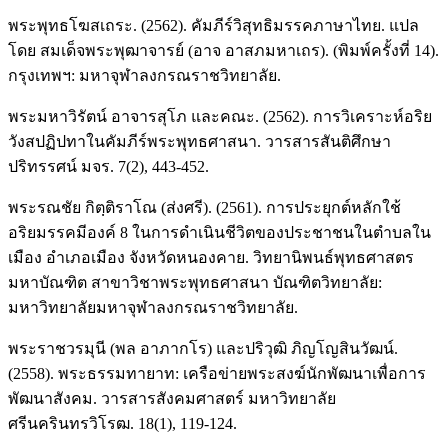
พระพุทธโฆสเถระ. (2562). คัมภีร์วิสุทธิมรรคภาษาไทย. แปล
โดย สมเด็จพระพุฒาจารย์ (อาจ อาสภมหาเถร). (พิมพ์ครั้งที่ 14).
กรุงเทพฯ: มหาจุฬาลงกรณราชวิทยาลัย.
พระมหาวิรัตน์ อาจารสุโภ และคณะ. (2562). การวิเคราะห์อริย
วังสปฏิปทาในคัมภีร์พระพุทธศาสนา. วารสารสันติศึกษา
ปริทรรศน์ มจร. 7(2), 443-452.
พระรณชัย กิตฺติราโณ (ส่งศรี). (2561). การประยุกต์หลักใช้
อริยมรรคมีองค์ 8 ในการดำเนินชีวิตของประชาชนในตำบลใน
เมือง อำเภอเมือง จังหวัดหนองคาย. วิทยานิพนธ์พุทธศาสตร
มหาบัณฑิต สาขาวิชาพระพุทธศาสนา บัณฑิตวิทยาลัย:
มหาวิทยาลัยมหาจุฬาลงกรณราชวิทยาลัย.
พระราชวรมุนี (พล อาภากโร) และปริวุฒิ ภิญโญสินวัฒน์.
(2558). พระธรรมทายาท: เครือข่ายพระสงฆ์นักพัฒนาเพื่อการ
พัฒนาสังคม. วารสารสังคมศาสตร์ มหาวิทยาลัย
ศรีนครินทรวิโรฒ. 18(1), 119-124.