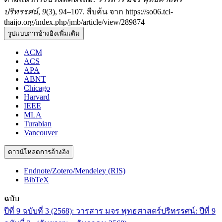
ปริทรรศน์
,
9
(3), 94–107. สืบค้น จาก https://so06.tci-
thaijo.org/index.php/jmb/article/view/289874
รูปแบบการอ้างอิงเพิ่มเติม
ACM
ACS
APA
ABNT
Chicago
Harvard
IEEE
MLA
Turabian
Vancouver
ดาวน์โหลดการอ้างอิง
Endnote/Zotero/Mendeley (RIS)
BibTeX
ฉบับ
ปีที่ 9 ฉบับที่ 3 (2568): วารสาร มจร พุทธศาสตร์ปริทรรศน์: ปีที่ 9