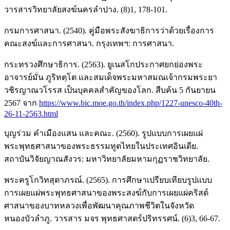
วารสารวิทยาลัยสงฆ์นครลำปาง. (8)1, 178-101.
กรมการศาสนา. (2540). คู่มือพระสังฆาธิการว่าด้วยเรื่องการ
คณะสงฆ์และการศาสนา. กรุงเทพฯ: การศาสนา.
กระทรวงศึกษาธิการ. (2563). ยูเนสโกประกาศยกย่องพระ
อาจารย์มั่น ภูริทตฺโต และสมเด็จพระมหาสมณเจ้ากรมพระยา
วชิรญาณวโรรส เป็นบุคคลสำคัญของโลก. สืบค้น 5 กันยายน
2567 จาก
https://www.bic.moe.go.th/index.php/1227-unesco-40th-
26-11-2563.html
บุญร่วม คําเมืองแสน และคณะ. (2560). รูปแบบการเผยแผ่
พระพุทธศาสนาของพระธรรมทูตไทยในประเทศอินเดีย.
สถาบันวิจัยญาณสังวร: มหาวิทยาลัยมหามกุฏราชวิทยาลัย.
พระครูโกวิทสุตาภรณ์. (2565). การศึกษาเปรียบเทียบรูปแบบ
การเผยแผ่พระพุทธศาสนาของพระสงฆ์กับการเผยแผ่คริสต์
ศาสนาของบาทหลวงเพื่อพัฒนาคุณภาพชีวิตในจังหวัด
หนองบัวลำภู. วารสาร มจร พุทธศาสตร์ปริทรรศน์. (6)3, 66-67.