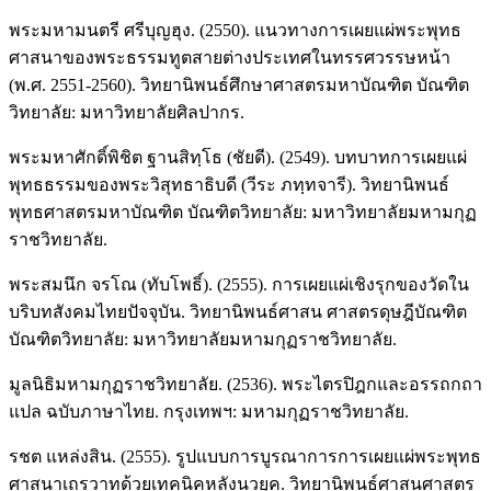
พระมหามนตรี ศรีบุญฮุง. (2550). แนวทางการเผยแผ่พระพุทธ
ศาสนาของพระธรรมทูตสายต่างประเทศในทรรศวรรษหน้า
(พ.ศ. 2551-2560). วิทยานิพนธ์ศึกษาศาสตรมหาบัณฑิต บัณฑิต
วิทยาลัย: มหาวิทยาลัยศิลปากร.
พระมหาศักดิ์พิชิต ฐานสิทฺโธ (ชัยดี). (2549). บทบาทการเผยแผ่
พุทธธรรมของพระวิสุทธาธิบดี (วีระ ภทฺทจารี). วิทยานิพนธ์
พุทธศาสตรมหาบัณฑิต บัณฑิตวิทยาลัย: มหาวิทยาลัยมหามกุฏ
ราชวิทยาลัย.
พระสมนึก จรโณ (ทับโพธิ์). (2555). การเผยแผ่เชิงรุกของวัดใน
บริบทสังคมไทยปัจจุบัน. วิทยานิพนธ์ศาสน ศาสตรดุษฎีบัณฑิต
บัณฑิตวิทยาลัย: มหาวิทยาลัยมหามกุฏราชวิทยาลัย.
มูลนิธิมหามกุฏราชวิทยาลัย. (2536). พระไตรปิฎกและอรรถกถา
แปล ฉบับภาษาไทย. กรุงเทพฯ: มหามกุฏราชวิทยาลัย.
รชต แหล่งสิน. (2555). รูปแบบการบูรณาการการเผยแผ่พระพุทธ
ศาสนาเถรวาทด้วยเทคนิคหลังนวยุค. วิทยานิพนธ์ศาสนศาสตร