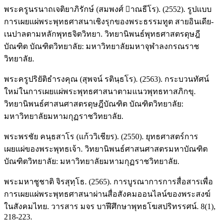
พระครูนรนาถเจติยาภิรักษ์ (สมพงศ์ าณธีโร). (2552). รูปแบบ
การเผยแผ่พระพุทธศาสนาเชิงรุกของพระธรรมทูต สายอินเดีย-
เนปาลตามหลักพุทธจิตวิทยา. วิทยานิพนธ์พุทธศาสตรดุษฎี
บัณฑิต บัณฑิตวิทยาลัย: มหาวิทยาลัยมหาจุฬาลงกรณราช
วิทยาลัย.
พระครูปริยัติธำรงคุณ (สุพจน์ รตินฺธโร). (2563). กระบวนทัศน์
ใหม่ในการเผยแผ่พระพุทธศาสนาตามแนวพุทธทาสภิกขุ.
วิทยานิพนธ์ศาสนศาสตรดุษฎีบัณฑิต บัณฑิตวิทยาลัย:
มหาวิทยาลัยมหามกุฏราชวิทยาลัย.
พระพรชัย คนฺธสาโร (แก้ววิเชียร). (2550). ยุทธศาสตร์การ
เผยแผ่ของพระพุทธเจ้า. วิทยานิพนธ์ศาสนศาสตรมหาบัณฑิต
บัณฑิตวิทยาลัย: มหาวิทยาลัยมหามกุฏราชวิทยาลัย.
พระมหาชูชาติ จิรสุทฺโธ. (2565). การบูรณาการการสื่อสารเพื่อ
การเผยแผ่พระพุทธศาสนาผ่านสื่อสังคมออนไลน์ของพระสงฆ์
ในสังคมไทย. วารสาร มจร บาฬีศึกษาพุทธโฆสปริทรรศน์. 8(1),
218-223.