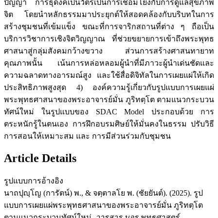
ปัญญา การธุดงค์เป็นวัตรเป็นการเชื่อมโยงกับการดูแลสุขภาพ
จิต โดยนำหลักธรรมมาประยุกต์ให้สอดคล้องกับบริบทในการ
สร้างชุมชนที่เข้มแข็ง ขณะที่การจาริกสถานที่ต่าง ๆ ถือเป็น
บริการวิชาการเชิงจิตวิญญาณ ที่ช่วยขยายการเข้าถึงพระพุทธ
ศาสนาสู่กลุ่มสังคมกว้างขวาง ส่วนการสร้างศาสนทายาท
คุณภาพนั้น เน้นการหล่อหลอมผู้นำที่มีภาวะผู้นำเด่นชัดและ
ความฉลาดทางอารมณ์สูง และใช้สื่อดิจิทัลในการเผยแผ่ให้เกิด
ประสิทธิภาพสูงสุด 4) องค์ความรู้เกี่ยวกับรูปแบบการเผยแผ่
พระพุทธศาสนาของพระอาจารย์มั่น ภูริทตฺโต ตามแนวกระบวน
ทัศน์ใหม่ ในรูปแบบของ SDAC Model ประกอบด้วย การ
ตระหนักรู้ในตนเอง การฝึกอบรมศิษย์ให้มั่นคงในธรรม ปรับวิธี
การสอนให้เหมาะสม และ การมีส่วนร่วมกับชุมชน
Article Details
รูปแบบการอ้างอิง
นาถปุญฺโญ (การัตน์) พ., & จตฺตาลโย พ. (ชัยยันต์). (2025). รูป
แบบการเผยแผ่พระพุทธศาสนาของพระอาจารย์มั่น ภูริทตฺโต
ตามแนวกระบวนทัศน์ใหม่.
วารสาร มจร พุทธศาสตร์