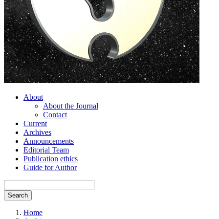
About
About the Journal
Contact
Current
Archives
Announcements
Editorial Team
Publication ethics
Guide for Author
Search
Home