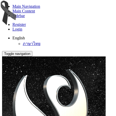
Main Navigation
Main Content
Sidebar
Register
Login
English
ภาษาไทย
Toggle navigation