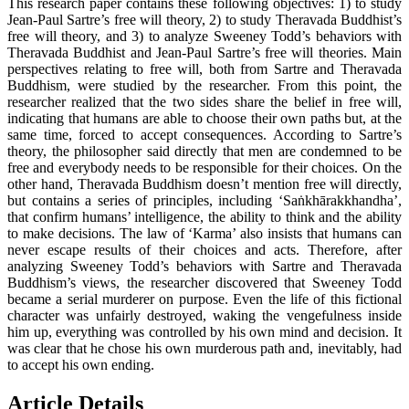
This research paper contains these following objectives: 1) to study
Jean-Paul Sartre’s free will theory, 2) to study Theravada Buddhist’s
free will theory, and 3) to analyze Sweeney Todd’s behaviors with
Theravada Buddhist and Jean-Paul Sartre’s free will theories. Main
perspectives relating to free will, both from Sartre and Theravada
Buddhism, were studied by the researcher. From this point, the
researcher realized that the two sides share the belief in free will,
indicating that humans are able to choose their own paths but, at the
same time, forced to accept consequences. According to Sartre’s
theory, the philosopher said directly that men are condemned to be
free and everybody needs to be responsible for their choices. On the
other hand, Theravada Buddhism doesn’t mention free will directly,
but contains a series of principles, including ‘Saṅkhārakkhandha’,
that confirm humans’ intelligence, the ability to think and the ability
to make decisions. The law of ‘Karma’ also insists that humans can
never escape results of their choices and acts. Therefore, after
analyzing Sweeney Todd’s behaviors with Sartre and Theravada
Buddhism’s views, the researcher discovered that Sweeney Todd
became a serial murderer on purpose. Even the life of this fictional
character was unfairly destroyed, waking the vengefulness inside
him up, everything was controlled by his own mind and decision. It
was clear that he chose his own murderous path and, inevitably, had
to accept his own ending.
Article Details