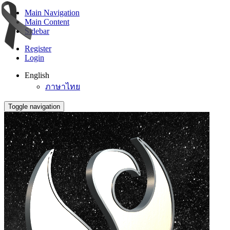
Main Navigation
Main Content
Sidebar
Register
Login
English
ภาษาไทย
Toggle navigation