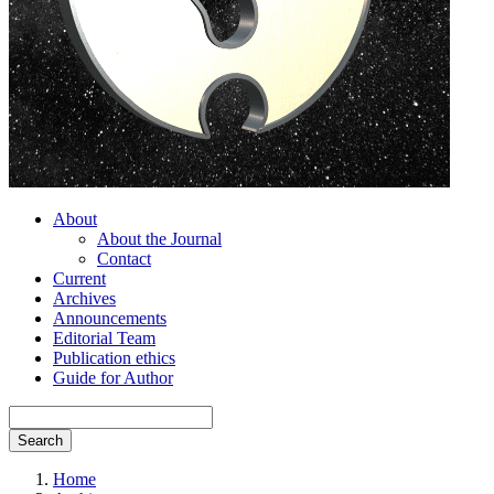
About
About the Journal
Contact
Current
Archives
Announcements
Editorial Team
Publication ethics
Guide for Author
Search
Home