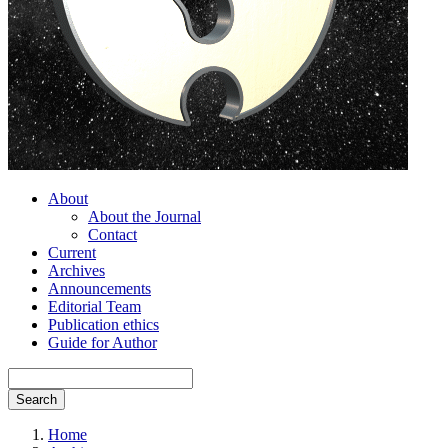
About
About the Journal
Contact
Current
Archives
Announcements
Editorial Team
Publication ethics
Guide for Author
Search
Home