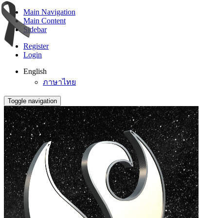
Main Navigation
Main Content
Sidebar
Register
Login
English
ภาษาไทย
Toggle navigation