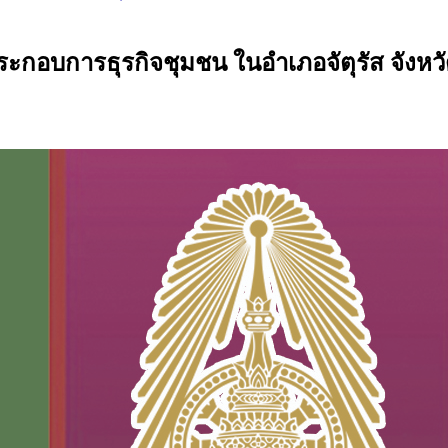
กอบการธุรกิจชุมชน ในอำเภอจัตุรัส จังหวัด