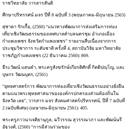
ราชวิทยาลัย วารสารสันติ
ศึกษาปริทรรศน์ มจร ปีที่ 8 ฉบับที่ 3 (พฤษภาคม-มิถุนายน 2563)
สุชาดา รักเกื้อ, (2560) “แนวทางพัฒนาการส่งเสริมการท่อง
เที่ยวเชิงวัฒนธรรมของเทศบาลตำบลนครชุม อำเภอเมือง
กำแพงเพชร จังหวัดกำแพงเพชร” รายงานสืบเนื่องจากการ
ประชุมวิชาการ ระดับชาติ ครั้งที่ 4, สถาบันวิจัย มหาวิทยาลัย
ราชภัฏกำแพงเพชร (22 ธันวาคม 2560): 869.
ธีระวัฒน์ แสนคำ, พระครูสังฆรักษ์เกียรติศักดิ์ กิตติปญฺโญ, และ
บุษกร วัฒนบุตร, (2561)
“ยุทธศาสตร์การ พัฒนาการท่องเที่ยวเชิงวัฒนธรรมอย่างยั่งยืน
ตามแนวพระพุทธศาสนาขององค์กรปกครองส่วนท้องถิ่นใน
จังหวัด เลย”, วารสาร มจร สังคมศาสตร์ปริทรรศน์, ปีที่ 7 ฉบับที่
2 (ฉบับพิเศษ) (เมษายน-มิถุนายน 2561): 405.
พระครูภาวนาเจติยานุกูล, ฉวีวรรณ สุวรรณาภา และพัฒน์นรี
อัฐวงศ์, (2560) “การมีส่วนร่วมของ