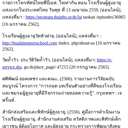
รายการโทรทัศน์ไทยพีบีเอส. ใจเท่ากัน ตอน โรงเรียนผู้สูงอายุ
แห่งแรกในประเทศไทย วันพุธ ที่ 13 เมษายน 2559, [ออนไลน์],
แหล่งที่มา :
https://program.thaipbs.or.th/Jai
taokan /episodes/36965
[16 มกราคม 2562].
โรงเรียนผู้สูงอายุวัดหัวฝาย, [ออนไลน์], แหล่งที่มา :
http://huafaiseniorsschool.com
/index. php/about-us [16 มกราคม
2562].
วัดถ้ำวัว. ประวัติวัดถ้ำวัว. [ออนไลน์], แหล่งที่มา:
https://e-
service.dra
. go.th/place_page/ 47215 [20 กรกฎาคม 2565].
ศศิพัฒน์ ยอดเพชร และคณะ, (2560). รายงานการวิจัยฉบับ
สมบูรณ์ โครงการ “การถอด บทเรียนตัวอย่างที่ดีของโรงเรียน
และชมรมผู้สูงอายุที่มีกิจกรรมถ่ายทอดความรู้”. กรุงเทพฯ : เจ
พริ้นท์.
สำนักส่งเสริมและพิทักษ์ผู้สูงอายุ, (2556). คู่มือการดำเนินงาน
โรงเรียนผู้สูงอายุ. สำนักงานส่งเสริม สวัสดิภาพและพิทักษ์เด็ก
เยาวชน ผู้ด้อยโอกาส และผู้สูงอายุ กระทรวงการพัฒนาสังคม