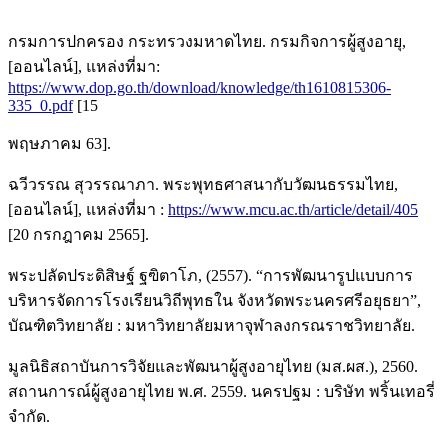
กรมการปกครอง กระทรวงมหาดไทย. กรมกิจการผู้สูงอายุ,
[ออนไลน์], แหล่งที่มา:
https://www.dop.go.th/download/knowledge/th1610815306-
335_0.pdf
[15
พฤษภาคม 63].
ฉวีวรรณ สุวรรณาภา. พระพุทธศาสนากับวัฒนธรรมไทย,
[ออนไลน์], แหล่งที่มา :
https://www.mcu.ac.th/article/detail/405
[20 กรกฎาคม 2565].
พระปลัดประดิสิษฐ์ ฐฃิตาโภ, (2557). “การพัฒนารูปแบบการ
บริหารจัดการโรงเรียนวิถีพุทธใน จังหวัดพระนครศรีอยุธยา”,
บัณฑิตวิทยาลัย : มหาวิทยาลัยมหาจุฬาลงกรณราชวิทยาลัย.
มูลนิธิสถาบันการวิจัยและพัฒนาผู้สูงอายุไทย (มส.ผส.), 2560.
สถานการณ์ผู้สูงอายุไทย พ.ศ. 2559. นครปฐม : บริษัท พริ้นเทอรี่
จำกัด.