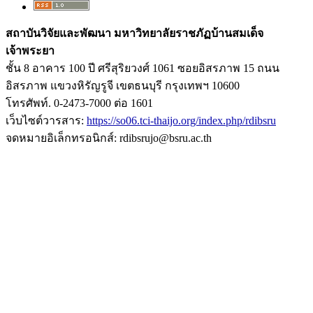
สถาบันวิจัยและพัฒนา มหาวิทยาลัยราชภัฏบ้านสมเด็จ
เจ้าพระยา
ชั้น 8 อาคาร 100 ปี ศรีสุริยวงศ์ 1061 ซอยอิสรภาพ 15 ถนน
อิสรภาพ แขวงหิรัญรูจี เขตธนบุรี กรุงเทพฯ 10600
โทรศัพท์. 0-2473-7000 ต่อ 1601
เว็บไซต์วารสาร:
https://so06.tci-thaijo.org/index.php/rdibsru
จดหมายอิเล็กทรอนิกส์: rdibsrujo@bsru.ac.th