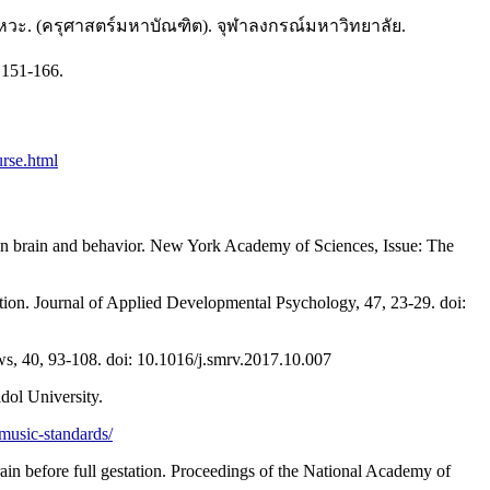
หวะ. (ครุศาสตร์มหาบัณฑิต). จุฬาลงกรณ์มหาวิทยาลัย.
151-166.
rse.html
ts on brain and behavior. New York Academy of Sciences, Issue: The
ention. Journal of Applied Developmental Psychology, 47, 23-29. doi:
ws, 40, 93-108. doi: 10.1016/j.smrv.2017.10.007
dol University.
-music-standards/
rain before full gestation. Proceedings of the National Academy of