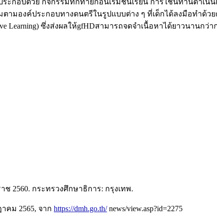
 ประกอบด้วย กิจกรรมทักทายก่อนเริ่มชั้นเรียน การใช้นิทานดำเน
มองค์ประกอบทางดนตรีในรูปแบบต่าง ๆ ที่เด็กได้ลงมือทำด้วยตน
tive Learning) ซึ่งส่งผลให้gfHDสามารถจดจำเนื้อหาได้ยาวนานกว่าการ
ราช 2560. กระทรวงศึกษาธิการ: กรุงเทพ.
รกฎาคม 2565, จาก
https://dmh.go.th/
news/view.asp?id=2275