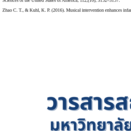
Sciences of the United States of America, 112,(10), 3152–3157.
Zhao C. T., & Kuhl, K. P. (2016). Musical intervention enhances inf