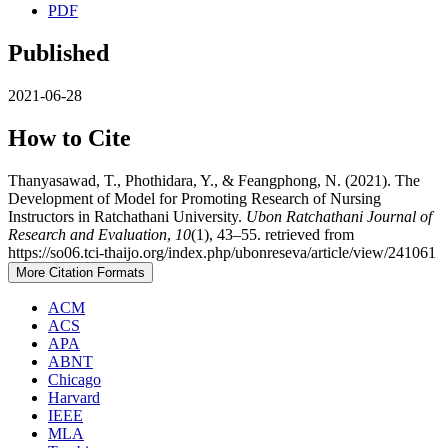
PDF
Published
2021-06-28
How to Cite
Thanyasawad, T., Phothidara, Y., & Feangphong, N. (2021). The
Development of Model for Promoting Research of Nursing
Instructors in Ratchathani University.
Ubon Ratchathani Journal of
Research and Evaluation
,
10
(1), 43–55. retrieved from
https://so06.tci-thaijo.org/index.php/ubonreseva/article/view/241061
More Citation Formats
ACM
ACS
APA
ABNT
Chicago
Harvard
IEEE
MLA