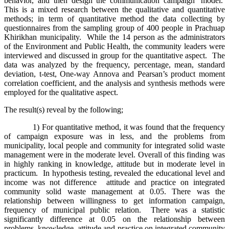
behavior, and then design the communication campaign’ model.
This is a mixed research between the qualitative and quantitative
methods; in term of quantitative method the data collecting by
questionnaires from the sampling group of 400 people in Prachuap
Khirikhan municipality. While the 14 person as the administrators
of the Environment and Public Health, the community leaders were
interviewed and discussed in group for the quantitative aspect. The
data was analyzed by the frequency, percentage, mean, standard
deviation, t-test, One-way Annova and Pearsan’s product moment
correlation coefficient, and the analysis and synthesis methods were
employed for the qualitative aspect.
The result(s) reveal by the following;
1) For quantitative method, it was found that the frequency
of campaign exposure was in less, and the problems from
municipality, local people and community for integrated solid waste
management were in the moderate level. Overall of this finding was
in highly ranking in knowledge, attitude but in moderate level in
practicum. In hypothesis testing, revealed the educational level and
income was not difference attitude and practice on integrated
community solid waste management at 0.05. There was the
relationship between willingness to get information campaign,
frequency of municipal public relation. There was a statistic
significantly difference at 0.05 on the relationship between
problems, knowledge, attitude and practice on integrated community