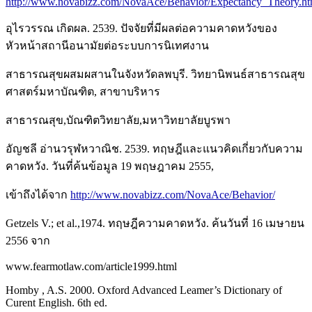
http://www.novabizz.com/NovaAce/Behavior/Expectancy_Theory.h
อุไรวรรณ เกิดผล. 2539. ปัจจัยที่มีผลต่อความคาดหวังของ
หัวหน้าสถานีอนามัยต่อระบบการนิเทศงาน
สาธารณสุขผสมผสานในจังหวัดลพบุรี. วิทยานิพนธ์สาธารณสุข
ศาสตร์มหาบัณฑิต, สาขาบริหาร
สาธารณสุข,บัณฑิตวิทยาลัย,มหาวิทยาลัยบูรพา
อัญชลี อ่านวรุฬหวาณิช. 2539. ทฤษฎีและแนวคิดเกี่ยวกับความ
คาดหวัง. วันที่ค้นข้อมูล 19 พฤษฎาคม 2555,
เข้าถึงได้จาก
http://www.novabizz.com/NovaAce/Behavior/
Getzels V.; et al.,1974. ทฤษฎีความคาดหวัง. ค้นวันที่ 16 เมษายน
2556 จาก
www.fearmotlaw.com/article1999.html
Homby , A.S. 2000. Oxford Advanced Leamer’s Dictionary of
Curent English. 6th ed.