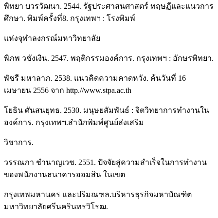
พิทยา บวรวัฒนา. 2544. รัฐประศาสนศาสตร์ ทฤษฏีและแนวการ
ศึกษา. พิมพ์ครั้งที่8. กรุงเทพฯ : โรงพิมพ์
แห่งจุฬาลงกรณ์มหาวิทยาลัย
พิภพ วชังเงิน. 2547. พฤติกรรมองค์การ. กรุงเทพฯ : อักษรพิทยา.
พัชรี มหาลาภ. 2538. แนวคิดความคาดหวัง. ค้นวันที่ 16
เมษายน 2556 จาก http.//www.stpa.ac.th
โยธิน ศันสนยุทธ. 2530. มนุษยสัมพันธ์ : จิตวิทยาการทำงานใน
องค์การ. กรุงเทพฯ.สำนักพิมพ์ศูนย์ส่งเสริม
วิชาการ.
วรรณภา ชำนาญเวช. 2551. ปัจจัยสู่ความสำเร็จในการทำงาน
ของพนักงานธนาคารออมสิน ในเขต
กรุงเทพมหานคร และปริมณฑล.บริหารธุรกิจมหาบัณฑิต
มหาวิทยาลัยศรีนครินทรวิโรฒ.