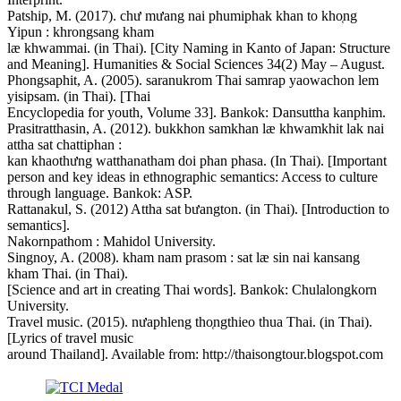
Patship, M. (2017). chư mưang nai phumiphak khan to kho̜ng
Yipun : khrongsang kham
læ khwammai. (in Thai). [City Naming in Kanto of Japan: Structure
and Meaning]. Humanities & Social Sciences 34(2) May – August.
Phongsaphit, A. (2005). saranukrom Thai samrap yaowachon lem
yisipsam. (in Thai). [Thai
Encyclopedia for youth, Volume 33]. Bankok: Dansuttha kanphim.
Prasitratthasin, A. (2012). bukkhon samkhan læ khwamkhit lak nai
attha sat chattiphan :
kan khaothưng watthanatham doi phan phasa. (In Thai). [Important
person and key ideas in ethnographic semantics: Access to culture
through language. Bankok: ASP.
Rattanakul, S. (2012) Attha sat bưangton. (in Thai). [Introduction to
semantics].
Nakornpathom : Mahidol University.
Singnoy, A. (2008). kham nam prasom : sat læ sin nai kansang
kham Thai. (in Thai).
[Science and art in creating Thai words]. Bankok: Chulalongkorn
University.
Travel music. (2015). nưaphleng tho̜ngthieo thua Thai. (in Thai).
[Lyrics of travel music
around Thailand]. Available from: http://thaisongtour.blogspot.com