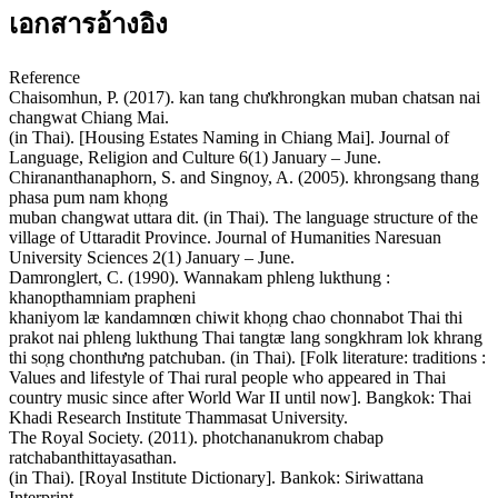
เอกสารอ้างอิง
Reference
Chaisomhun, P. (2017). kan tang chưkhrongkan muban chatsan nai
changwat Chiang Mai.
(in Thai). [Housing Estates Naming in Chiang Mai]. Journal of
Language, Religion and Culture 6(1) January – June.
Chirananthanaphorn, S. and Singnoy, A. (2005). khrongsang thang
phasa pum nam kho̜ng
muban changwat uttara dit. (in Thai). The language structure of the
village of Uttaradit Province. Journal of Humanities Naresuan
University Sciences 2(1) January – June.
Damronglert, C. (1990). Wannakam phleng lukthung :
khanopthamniam prapheni
khaniyom læ kandamnœn chiwit kho̜ng chao chonnabot Thai thi
prakot nai phleng lukthung Thai tangtæ lang songkhram lok khrang
thi so̜ng chonthưng patchuban. (in Thai). [Folk literature: traditions :
Values and lifestyle of Thai rural people who appeared in Thai
country music since after World War II until now]. Bangkok: Thai
Khadi Research Institute Thammasat University.
The Royal Society. (2011). photchananukrom chabap
ratchabanthittayasathan.
(in Thai). [Royal Institute Dictionary]. Bankok: Siriwattana
Interprint.