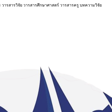
วารสารวิจัย วารสารศึกษาศาสตร์ วารสารครู บทความวิจัย