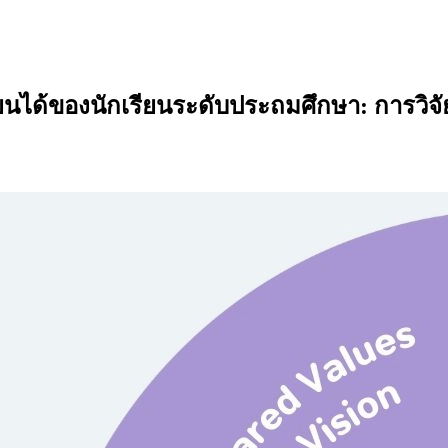
้ของนักเรียนระดับประถมศึกษา: การวิจัยเ