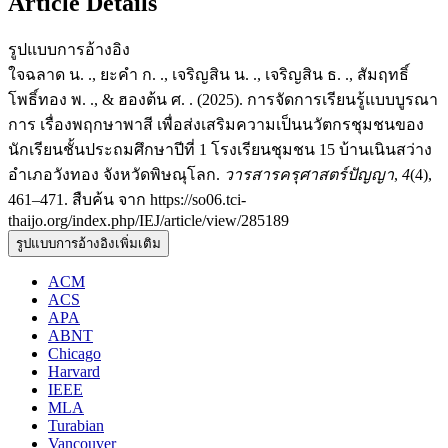
Article Details
รูปแบบการอ้างอิง
ใจฉลาด น. ., ยะคำ ก. ., เจริญสิน น. ., เจริญสิน ธ. ., สัมฤทธิ์
โพธิ์ทอง พ. ., & ฮองต้น ศ. . (2025). การจัดการเรียนรู้แบบบูรณา
การ เรื่องพฤกษาพาสี เพื่อส่งเสริมความเป็นนวัตกรชุมชนของ
นักเรียนชั้นประถมศึกษาปีที่ 1 โรงเรียนชุมชน 15 บ้านเนินสว่าง
อำเภอวังทอง จังหวัดพิษณุโลก.
วารสารครุศาสตร์ปัญญา
,
4
(4),
461–471. สืบค้น จาก https://so06.tci-
thaijo.org/index.php/IEJ/article/view/285189
รูปแบบการอ้างอิงเพิ่มเติม
ACM
ACS
APA
ABNT
Chicago
Harvard
IEEE
MLA
Turabian
Vancouver