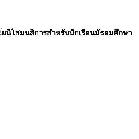
โยนิโสมนสิการสำหรับนักเรียนมัธยมศึกษา