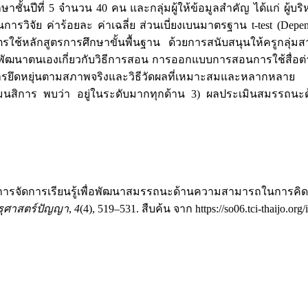
กษาชั้นปีที่ 5 จำนวน 40 คน และกลุ่มผู้ให้ข้อมูลสำคัญ ได้แก่ ผู้บร
รวิจัย ค่าร้อยละ ค่าเฉลี่ย ส่วนเบี่ยงเบนมาตรฐาน t-test (Depen
ใช้หลักสูตรการศึกษาขั้นพื้นฐาน ด้วยการสนับสนุนให้ครูกลุ่มส
ะพัฒนาตนเองเกี่ยวกับวิธีการสอน การออกแบบการสอนการใช้สื่อต่างๆ
ารยึดหยุ่นตามสภาพจริงและวิธีวัดผลที่เหมาะสมและหลากหลาย
โสมนสิการ พบว่า อยู่ในระดับมากทุกด้าน 3) ผลประเมินสมรรถน
2025). การจัดการเรียนรู้เพื่อพัฒนาสมรรถนะด้านความสามารถในการ
ุศาสตร์ปัญญา
,
4
(4), 519–531. สืบค้น จาก https://so06.tci-thaijo.org