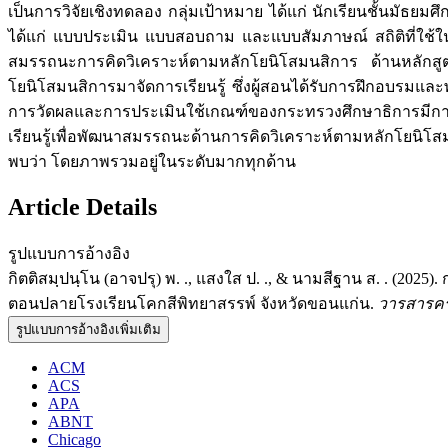
เป็นการวิจัยเชิงทดลอง กลุ่มเป้าหมาย ได้แก่ นักเรียนชั้นมัธยมศึ
ได้แก่ แบบประเมิน แบบสอบถาม และแบบสัมภาษณ์ สถิติที่ใช้ในกา
สมรรถนะการคิดวิเคราะห์ตามหลักโยนิโสมนสิการ ด้านหลักสูตร
โยนิโสมนสิการมาจัดการเรียนรู้ ซึ่งผู้สอนได้รับการฝึกอบรมแล
การวัดผลและการประเมินใช้เกณฑ์ของกระทรวงศึกษาธิการมีก
เรียนรู้เพื่อพัฒนาสมรรถนะด้านการคิดวิเคราะห์ตามหลักโยนิ
พบว่า โดยภาพรวมอยู่ในระดับมากทุกด้าน
Article Details
รูปแบบการอ้างอิง
กิตติสมฺปนฺโน (อาจปรุ) พ. ., แสงใส ป. ., & นามสีฐาน ส. . (
ตอนปลายโรงเรียนโคกสีพิทยาสรรพ์ จังหวัดขอนแก่น.
วารสารคร
รูปแบบการอ้างอิงเพิ่มเติม
ACM
ACS
APA
ABNT
Chicago