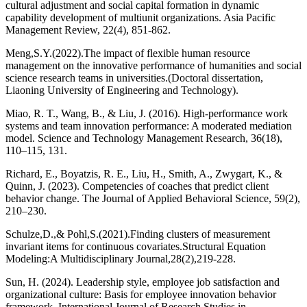
cultural adjustment and social capital formation in dynamic
capability development of multiunit organizations. Asia Pacific
Management Review, 22(4), 851-862.
Meng,S.Y.(2022).The impact of flexible human resource
management on the innovative performance of humanities and social
science research teams in universities.(Doctoral dissertation,
Liaoning University of Engineering and Technology).
Miao, R. T., Wang, B., & Liu, J. (2016). High-performance work
systems and team innovation performance: A moderated mediation
model. Science and Technology Management Research, 36(18),
110–115, 131.
Richard, E., Boyatzis, R. E., Liu, H., Smith, A., Zwygart, K., &
Quinn, J. (2023). Competencies of coaches that predict client
behavior change. The Journal of Applied Behavioral Science, 59(2),
210–230.
Schulze,D.,& Pohl,S.(2021).Finding clusters of measurement
invariant items for continuous covariates.Structural Equation
Modeling:A Multidisciplinary Journal,28(2),219-228.
Sun, H. (2024). Leadership style, employee job satisfaction and
organizational culture: Basis for employee innovation behavior
framework. International Journal of Research Studies in