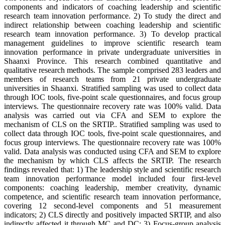
components and indicators of coaching leadership and scientific
research team innovation performance. 2) To study the direct and
indirect relationship between coaching leadership and scientific
research team innovation performance. 3) To develop practical
management guidelines to improve scientific research team
innovation performance in private undergraduate universities in
Shaanxi Province. This research combined quantitative and
qualitative research methods. The sample comprised 283 leaders and
members of research teams from 21 private undergraduate
universities in Shaanxi. Stratified sampling was used to collect data
through IOC tools, five-point scale questionnaires, and focus group
interviews. The questionnaire recovery rate was 100% valid. Data
analysis was carried out via CFA and SEM to explore the
mechanism of CLS on the SRTIP.. Stratified sampling was used to
collect data through IOC tools, five-point scale questionnaires, and
focus group interviews. The questionnaire recovery rate was 100%
valid. Data analysis was conducted using CFA and SEM to explore
the mechanism by which CLS affects the SRTIP. The research
findings revealed that: 1) The leadership style and scientific research
team innovation performance model included four first-level
components: coaching leadership, member creativity, dynamic
competence, and scientific research team innovation performance,
covering 12 second-level components and 51 measurement
indicators; 2) CLS directly and positively impacted SRTIP, and also
indirectly affected it through MC and DC; 3) Focus-group analysis