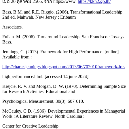
เมื่อ 20 ตุลาคม 2566, จาก https://www.
https://kkn2.go.th/
Bass, B.M. and R.E. Riggio. (2006). Transformational Leadership.
2nd ed. Mahwah, New Jersey : Erlbaum
Associates.
Fullan. M. (2006). Turnaround Leadership. San Francisco : Jossey-
Bass.
Jennings, C. (2013). Framework for High Performance. [online].
Available from :
http://charlesjennings.blogspot.com/2013/06/702010framework-for-
highperformance.html. [accessed 14 june 2024].
Krejcie, R. V. and Morgan, D. W. (1970). Determining Sample Size
for Research Activities. Educational and
Psychological Measurement, 30(3), 607-610.
McCauley, C.D. (1986). Developmental Experiences in Managerial
Work : A Literature Review. North Carolina :
Center for Creative Leadership.