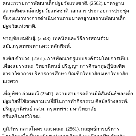
คณะกรรมการพัฒนาเด็กปฐมวัยแห่งชาติ. (2562).มาตรฐาน
สถานพัฒนาเด็กปฐมวัยแห่งชาติ. เอกสาร ประกอบการประชุม
ชี้แจงแนวทางการดำเนินงานตามมาตรฐานสถานพัฒนาเด็ก
ปฐมวัยแห่งชาติ.
ชาญชัย ยมดิษฐ์. (2548). เทคนิคและวิธีการสอนร่วม
สมัย.กรุงเทพมหานคร: หลักพิมพ์.
ธงชัย คำปวง. (2561). การพัฒนาครูแบบองค์รวมโดยการเทียบ
เคียงสมรรถนะ. วิทยานิพนธ์ ปริญญา การศึกษาดุษฎีบัณฑิต
สาขาวิชาการบริหารการศึกษา บัณฑิตวิทยาลัย มหาวิทยาลัย
นเรศวร
เพ็ญทิพา อ่วมมณี.(2547). ความสามารถด้านมิติสัมพันธ์ของเด็ก
ปฐมวัยที่ใช้ลวดภามะหยี่สีในการทำกิจกรรม ศิลป์สร้างสรรค์.
ปริญญานิพนธ์ กส.ม. กรุงเทพฯ : มหาวิทยาลัย
ศรีนครินทรวิโรฒ.
ภูมิภัทร กลางโคตร และคณะ. (2561). กลยุทธ์การบริหาร