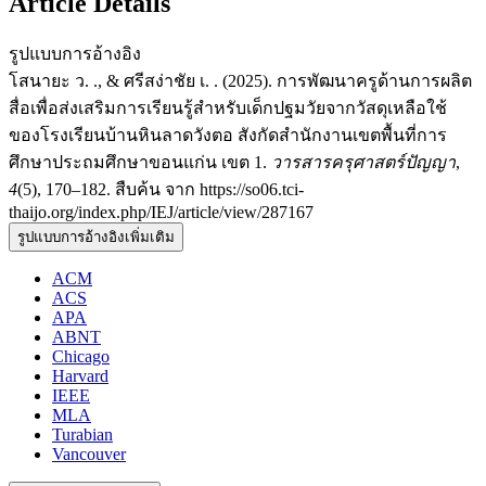
Article Details
รูปแบบการอ้างอิง
โสนายะ ว. ., & ศรีสง่าชัย เ. . (2025). การพัฒนาครูด้านการผลิต
สื่อเพื่อส่งเสริมการเรียนรู้สำหรับเด็กปฐมวัยจากวัสดุเหลือใช้
ของโรงเรียนบ้านหินลาดวังตอ สังกัดสำนักงานเขตพื้นที่การ
ศึกษาประถมศึกษาขอนแก่น เขต 1.
วารสารครุศาสตร์ปัญญา
,
4
(5), 170–182. สืบค้น จาก https://so06.tci-
thaijo.org/index.php/IEJ/article/view/287167
รูปแบบการอ้างอิงเพิ่มเติม
ACM
ACS
APA
ABNT
Chicago
Harvard
IEEE
MLA
Turabian
Vancouver