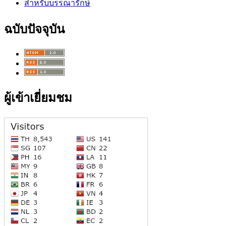
สำหรับบรรณารักษ์
ฉบับปัจจุบัน
ผู้เข้าเยี่ยมชม