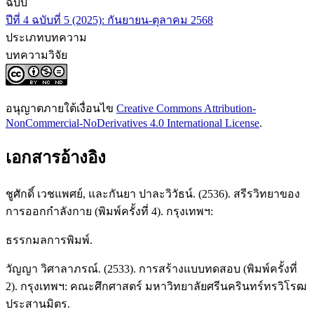
ฉบับ
ปีที่ 4 ฉบับที่ 5 (2025): กันยายน-ตุลาคม 2568
ประเภทบทความ
บทความวิจัย
อนุญาตภายใต้เงื่อนไข
Creative Commons Attribution-
NonCommercial-NoDerivatives 4.0 International License
.
เอกสารอ้างอิง
ชูศักดิ์ เวชแพศย์, และกันยา ปาละวิวัธน์. (2536). สรีรวิทยาของ
การออกกําลังกาย (พิมพ์ครั้งที่ 4). กรุงเทพฯ:
ธรรกมลการพิมพ์.
วัญญา วิศาลาภรณ์. (2533). การสร้างแบบทดสอบ (พิมพ์ครั้งที่
2). กรุงเทพฯ: คณะศึกศาสตร์ มหาวิทยาลัยศรีนครินทร์ทรวิโรฒ
ประสานมิตร.