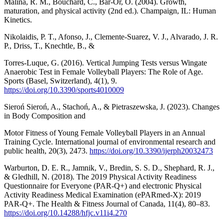
Malina, R. M., Bouchard, C., Bar-Or, O. (2004). Growth,
maturation, and physical activity (2nd ed.). Champaign, IL: Human
Kinetics.
Nikolaidis, P. T., Afonso, J., Clemente-Suarez, V. J., Alvarado, J. R.
P., Driss, T., Knechtle, B., &
Torres-Luque, G. (2016). Vertical Jumping Tests versus Wingate
Anaerobic Test in Female Volleyball Players: The Role of Age.
Sports (Basel, Switzerland), 4(1), 9.
https://doi.org/10.3390/sports4010009
Sieroń Sieroń, A., Stachoń, A., & Pietraszewska, J. (2023). Changes
in Body Composition and
Motor Fitness of Young Female Volleyball Players in an Annual
Training Cycle. International journal of environmental research and
public health, 20(3), 2473.
https://doi.org/10.3390/ijerph20032473
Warburton, D. E. R., Jamnik, V., Bredin, S. S. D., Shephard, R. J.,
& Gledhill, N. (2018). The 2019 Physical Activity Readiness
Questionnaire for Everyone (PAR-Q+) and electronic Physical
Activity Readiness Medical Examination (ePARmed-X): 2019
PAR-Q+. The Health & Fitness Journal of Canada, 11(4), 80–83.
https://doi.org/10.14288/hfjc.v11i4.270