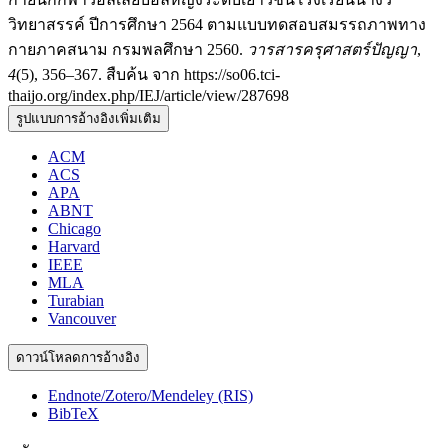
วิทยาสรรค์ ปีการศึกษา 2564 ตามแบบทดสอบสมรรถภาพทาง
กายภาคสนาม กรมพลศึกษา 2560.
วารสารครุศาสตร์ปัญญา
,
4
(5), 356–367. สืบค้น จาก https://so06.tci-
thaijo.org/index.php/IEJ/article/view/287698
รูปแบบการอ้างอิงเพิ่มเติม
ACM
ACS
APA
ABNT
Chicago
Harvard
IEEE
MLA
Turabian
Vancouver
ดาวน์โหลดการอ้างอิง
Endnote/Zotero/Mendeley (RIS)
BibTeX