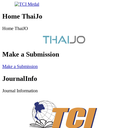
Home ThaiJo
Home ThaiJO
Make a Submission
Make a Submission
JournalInfo
Journal Information