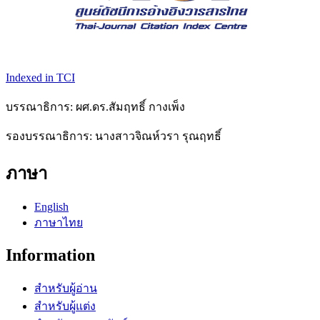
Indexed in TCI
บรรณาธิการ: ผศ.ดร.สัมฤทธิ์ กางเพ็ง
รองบรรณาธิการ: นางสาวจิณห์วรา รุณฤทธิ์
ภาษา
English
ภาษาไทย
Information
สำหรับผู้อ่าน
สำหรับผู้แต่ง