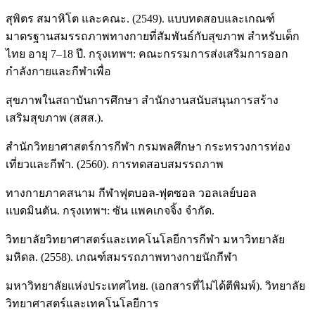
สุพิตร สมาหิโต และคณะ. (2549). แบบทดสอบและเกณฑ์
มาตรฐานสมรรถภาพทางกายที่สัมพันธ์กับสุขภาพ สำหรับเด็ก
ไทย อายุ 7–18 ปี. กรุงเทพฯ: คณะกรรมการส่งเสริมการออก
กำลังกายและกีฬาเพื่อ
สุขภาพในสถาบันการศึกษา สำนักงานสนับสนุนการสร้าง
เสริมสุขภาพ (สสส.).
สำนักวิทยาศาสตร์การกีฬา กรมพลศึกษา กระทรวงการท่อง
เที่ยวและกีฬา. (2560). การทดสอบสมรรถภาพ
ทางกายภาคสนาม กีฬาฟุตบอล-ฟุตซอล วอลเลย์บอล
แบดมินตัน. กรุงเทพฯ: ซัน แพคเกจจิ้ง จำกัด.
วิทยาลัยวิทยาศาสตร์และเทคโนโลยีการกีฬา มหาวิทยาลัย
มหิดล. (2558). เกณฑ์สมรรถภาพทางกายนักกีฬา
มหาวิทยาลัยแห่งประเทศไทย. (เอกสารที่ไม่ได้ตีพิมพ์). วิทยาลัย
วิทยาศาสตร์และเทคโนโลยีการ