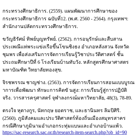
กระทรวงศึกษาธิการ. (2559). แผนพัฒนาการศึกษาของ
กระทรวงศึกษาธิการ ฉบับที่12. (พ.ศ. 2560 - 2564). กรุงเทพฯ:
สำนักงานปลัดกระทรวงศึกษาธิการ.
ขวัญธิรัศม์ ทิพย์บุญทรัพย์. (2562). การอนุรักษ์และสืบสาน
ประเพณีแห่พระแข่งเรือขึ้นโขนชิงธง อำเภอหลังสวน จังหวัด
ชุมพร เพื่อส่งเสริมการจัดการเรียนรู้วิชาประวัติศาสตร์ ชั้น
ประถมศึกษาปีที่ 6 โรงเรียนบ้านทับวัง. หลักสูตรศึกษาศาสตร
มหาบัณฑิต วิทยาลัยทองสุข.
จิรชพรรณ ชาญช่าง. (2563). การจัดการเรียนการสอนแบบบูรณ
าการเพื่อพัฒนา ทักษะการคิดขั นสูง: การเรียนรู้สู่การปฏิบัติ
จริง. วารสารครุศาสตร์ จุฬาลงกรณ์มหาวิทยาลัย, 48(3), 78-89.
ตรงใจ หุตางกูร, นัทกฤษ ยอดราช, และธานินทร ลิมปิศิริ.
(2560). ภูมิสังคมและประวัติศาสตร์ท้องถิ่นเมืองสมุทรสาคร
กรณีศึกษาภูมินามอำเภอกระทุ่มแบนและอำเภอบ้านแพ้ว.
https://sac-research.sac.or.th/research-item-search.php?ob_id=90