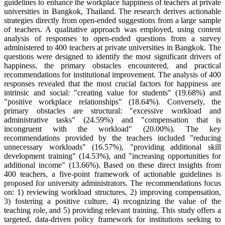
guidelines to enhance the workplace happiness of teachers at private
universities in Bangkok, Thailand. The research derives actionable
strategies directly from open-ended suggestions from a large sample
of teachers. A qualitative approach was employed, using content
analysis of responses to open-ended questions from a survey
administered to 400 teachers at private universities in Bangkok. The
questions were designed to identify the most significant drivers of
happiness, the primary obstacles encountered, and practical
recommendations for institutional improvement. The analysis of 400
responses revealed that the most crucial factors for happiness are
intrinsic and social: "creating value for students" (19.68%) and
"positive workplace relationships" (18.64%). Conversely, the
primary obstacles are structural: "excessive workload and
administrative tasks" (24.59%) and "compensation that is
incongruent with the workload" (20.00%). The key
recommendations provided by the teachers included "reducing
unnecessary workloads" (16.57%), "providing additional skill
development training" (14.53%), and "increasing opportunities for
additional income" (13.66%). Based on these direct insights from
400 teachers, a five-point framework of actionable guidelines is
proposed for university administrators. The recommendations focus
on: 1) reviewing workload structures, 2) improving compensation,
3) fostering a positive culture, 4) recognizing the value of the
teaching role, and 5) providing relevant training. This study offers a
targeted, data-driven policy framework for institutions seeking to