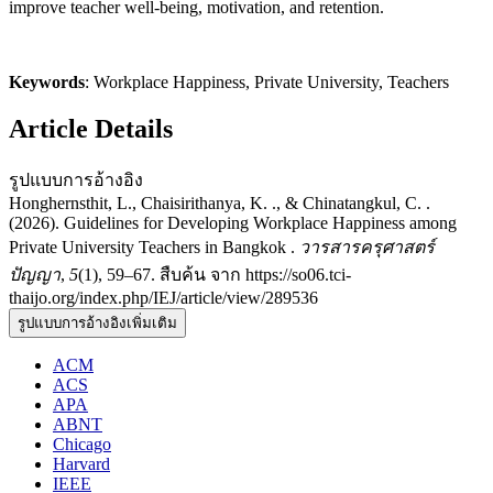
improve teacher well-being, motivation, and retention.
Keywords
: Workplace Happiness, Private University, Teachers
Article Details
รูปแบบการอ้างอิง
Honghernsthit, L., Chaisirithanya, K. ., & Chinatangkul, C. .
(2026). Guidelines for Developing Workplace Happiness among
Private University Teachers in Bangkok .
วารสารครุศาสตร์
ปัญญา
,
5
(1), 59–67. สืบค้น จาก https://so06.tci-
thaijo.org/index.php/IEJ/article/view/289536
รูปแบบการอ้างอิงเพิ่มเติม
ACM
ACS
APA
ABNT
Chicago
Harvard
IEEE