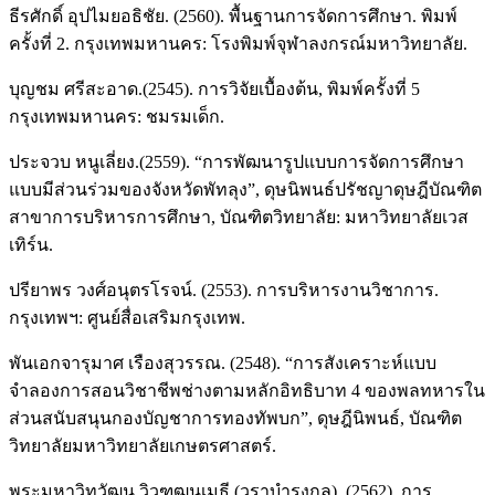
ธีรศักดิ์ อุปไมยอธิชัย. (2560). พื้นฐานการจัดการศึกษา. พิมพ์
ครั้งที่ 2. กรุงเทพมหานคร: โรงพิมพ์จุฬาลงกรณ์มหาวิทยาลัย.
บุญชม ศรีสะอาด.(2545). การวิจัยเบื้องต้น, พิมพ์ครั้งที่ 5
กรุงเทพมหานคร: ชมรมเด็ก.
ประจวบ หนูเลี่ยง.(2559). “การพัฒนารูปแบบการจัดการศึกษา
แบบมีส่วนร่วมของจังหวัดพัทลุง”, ดุษนิพนธ์ปรัชญาดุษฎีบัณฑิต
สาขาการบริหารการศึกษา, บัณฑิตวิทยาลัย: มหาวิทยาลัยเวส
เทิร์น.
ปรียาพร วงศ์อนุตรโรจน์. (2553). การบริหารงานวิชาการ.
กรุงเทพฯ: ศูนย์สื่อเสริมกรุงเทพ.
พันเอกจารุมาศ เรืองสุวรรณ. (2548). “การสังเคราะห์แบบ
จำลองการสอนวิชาชีพช่างตามหลักอิทธิบาท 4 ของพลทหารใน
ส่วนสนับสนุนกองบัญชาการทองทัพบก”, ดุษฎีนิพนธ์, บัณฑิต
วิทยาลัยมหาวิทยาลัยเกษตรศาสตร์.
พระมหาวิทวัฒน วิวฑฺฒนเมธี (วราบำรุงกุล). (2562). การ