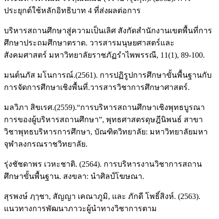
ประยุกต์ใช้หลักอิทธิบาท 4 ที่ส่งผลต่อการ
บริหารสถานศึกษาสู่ความเป็นเลิศ สังกัดสำนักงานเขตพื้นที่การ
ศึกษาประถมศึกษาตราด. วารสารมนุษยศาสตร์และ
สังคมศาสตร์ มหาวิทยาลัยราชภัฏรำไพพรรณี, 11(1), 89-100.
มนต์นภัส มโนการณ์.(2561). การปฏิรูปการศึกษาขั้นพื้นฐานกับ
การจัดการศึกษาเชิงพื้นที่.วารสารวิชาการศึกษาศาสตร์.
มลวิภา สิขเรศ.(2559).“การบริหารสถานศึกษาเชิงพุทธบูรณา
การของผู้บริหารสถานศึกษา”, พุทธศาสตรดุษฎีนิพนธ์ สาขา
วิชาพุทธบริหารการศึกษา, บัณฑิตวิทยาลัย: มหาวิทยาลัยมหา
จุฬาลงกรณราชวิทยาลัย.
รุ่งชัชดาพร เวหะชาติ. (2564). การบริหารงานวิชาการสถาน
ศึกษาขั้นพื้นฐาน. สงขลา: นำศิลป์โฆษณา.
สุรพงษ์ ฦๅชา, สัญญา เคณาภูมิ, และ ภักดี โพธิ์สิงห์. (2563).
แนวทางการพัฒนาภาวะผู้นำทางวิชาการตาม