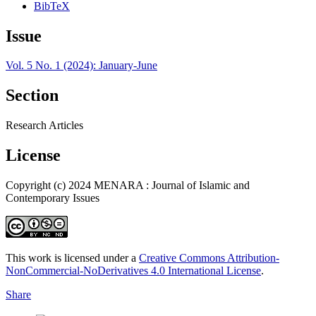
BibTeX
Issue
Vol. 5 No. 1 (2024): January-June
Section
Research Articles
License
Copyright (c) 2024 MENARA : Journal of Islamic and
Contemporary Issues
This work is licensed under a
Creative Commons Attribution-
NonCommercial-NoDerivatives 4.0 International License
.
Share