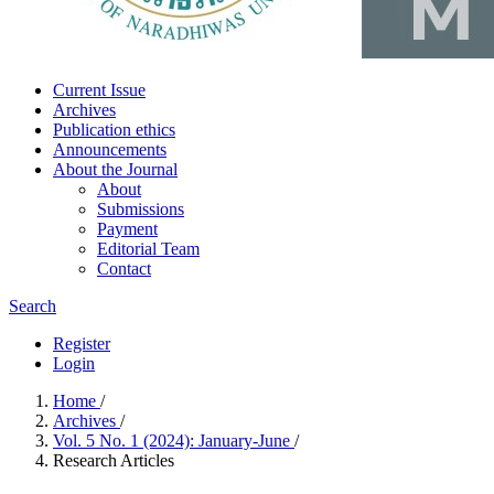
Current Issue
Archives
Publication ethics
Announcements
About the Journal
About
Submissions
Payment
Editorial Team
Contact
Search
Register
Login
Home
/
Archives
/
Vol. 5 No. 1 (2024): January-June
/
Research Articles