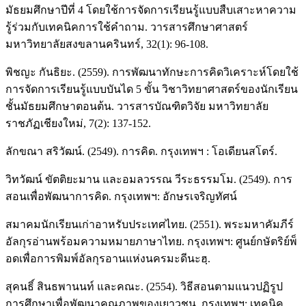
มัธยมศึกษาปีที่ 4 โดยใช้การจัดการเรียนรู้แบบสืบเสาะหาความ
รู้ร่วมกับเทคนิคการใช้คำถาม. วารสารศึกษาศาสตร์
มหาวิทยาลัยสงขลานครินทร์, 32(1): 96-108.
พิชญะ กันธิยะ. (2559). การพัฒนาทักษะการคิดวิเคราะห์โดยใช้
การจัดการเรียนรู้แบบบันได 5 ขั้น วิชาวิทยาศาสตร์ของนักเรียน
ชั้นมัธยมศึกษาตอนต้น. วารสารบัณฑิตวิจัย มหาวิทยาลัย
ราชภัฏเชียงใหม่, 7(2): 137-152.
ลักขณา สริวัฒน์. (2549). การคิด. กรุงเทพฯ : โอเดียนสโตร์.
วิทวัฒน์ ขัตติยะมาน และอมลวรรณ วีระธรรมโม. (2549). การ
สอนเพื่อพัฒนาการคิด. กรุงเทพฯ: อักษรเจริญทัศน์
สมาคมนักเรียนเก่าอาหรับประเทศไทย. (2551). พระมหาคัมภีร์
อัลกุรอ่านพร้อมความหมายภาษาไทย. กรุงเทพฯ: ศูนย์กษัตริย์พ็
อดเพื่อการพิมพ์อัลกุรอานแห่งนครมะดีนะฮฺ.
สุคนธิ์ สินธพานนท์ และคณะ. (2554). วิธีสอนตามแนวปฏิรูป
การศึกษาเพื่อพัฒนาคุณภาพของเยาวชน. กรุงเทพฯ: เทคนิค