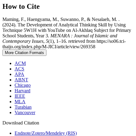
How to Cite
Maming, F., Haengyama, M., Suwanno, P., & Nesalaeh, M. .
(2024). The Development of Analytical Thinking Skill by Using
Technique 5W1H with YouTube on Al-Akhlaq Subject for Primary
School Students, Year 3.
MENARA : Journal of Islamic and
Contemporary Issues
,
5
(1), 1–16. retrieved from https://so06.tci-
thaijo.org/index.php/M-JICI/article/view/269358
More Citation Formats
ACM
ACS
APA
ABNT
Chicago
Harvard
IEEE
MLA
Turabian
Vancouver
Download Citation
Endnote/Zotero/Mendeley (RIS)