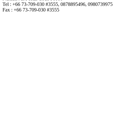
Tel : +66 73-709-030 #3555, 0878895496, 0980739975
Fax : +66 73-709-030 #3555