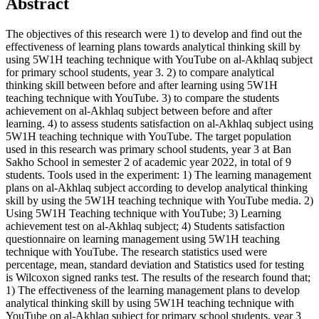
Abstract
The objectives of this research were 1) to develop and find out the
effectiveness of learning plans towards analytical thinking skill by
using 5W1H teaching technique with YouTube on al-Akhlaq subject
for primary school students, year 3. 2) to compare analytical
thinking skill between before and after learning using 5W1H
teaching technique with YouTube. 3) to compare the students
achievement on al-Akhlaq subject between before and after
learning. 4) to assess students satisfaction on al-Akhlaq subject using
5W1H teaching technique with YouTube. The target population
used in this research was primary school students, year 3 at Ban
Sakho School in semester 2 of academic year 2022, in total of 9
students. Tools used in the experiment: 1) The learning management
plans on al-Akhlaq subject according to develop analytical thinking
skill by using the 5W1H teaching technique with YouTube media. 2)
Using 5W1H Teaching technique with YouTube; 3) Learning
achievement test on al-Akhlaq subject; 4) Students satisfaction
questionnaire on learning management using 5W1H teaching
technique with YouTube. The research statistics used were
percentage, mean, standard deviation and Statistics used for testing
is Wilcoxon signed ranks test. The results of the research found that;
1) The effectiveness of the learning management plans to develop
analytical thinking skill by using 5W1H teaching technique with
YouTube on al-Akhlaq subject for primary school students, year 3