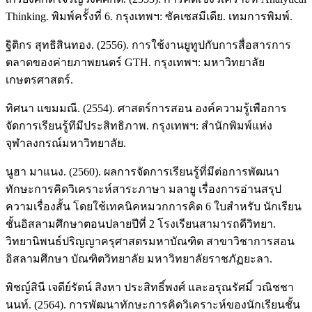
Thinking. พิมพ์ครั้งที่ 6. กรุงเทพฯ: ซัคเซสมีเดีย. เทมการพิมพ์.
ฐิติกร สุทธิสินทอง. (2556). การใช้งานยูทูปกับการสื่อสารการ
ตลาดของค่ายภาพยนตร์ GTH. กรุงเทพฯ: มหาวิทยาลัย
เกษตรศาสตร์.
ทิศนา แขมมณี. (2554). ศาสตร์การสอน องค์ความรู้เพือการ
จัดการเรียนรู้ทีมีประสิทธิภาพ. กรุงเทพฯ: สํานักพิมพ์แห่ง
จุฬาลงกรณ์มหาวิทยาลัย.
นูฮา มาแนง. (2560). ผลการจัดการเรียนรู้ที่มีต่อการพัฒนา
ทักษะการคิดวิเคราะห์สาระภาษา มลายู เรื่องการอ่านสรุป
ความเรื่องสั้น โดยใช้เทคนิคหมวกการคิด 6 ใบสำหรับ นักเรียน
ชั้นอิสลามศึกษาตอนปลายปีที่ 2 โรงเรียนสามารถดีวิทยา.
วิทยานิพนธ์ปริญญาครุศาสตรมหาบัณฑิต สาขาวิชาการสอน
อิสลามศึกษา บัณฑิตวิทยาลัย มหาวิทยาลัยราชภัฏยะลา.
พิชญ์สินี เจดีย์รัตน์ สิงหา ประสิทธิ์พงศ์ และอรุณรัศมิ์ วณิชชา
นนท์. (2564). การพัฒนาทักษะการคิดวิเคราะห์ของนักเรียนชั้น