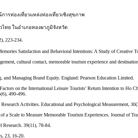
์การท่องเที่ยวแหล่งท่องเที่ยวเชิงสุขภาพ
าวไทย ในอำเภอทองผาภูมิจังหวัด
, 223-234.
Memories Satisfaction and Behavioral Intentions: A Study of Creative 
agement, cultural contact, memorable tourism experience and destinati
ng, and Managing Brand Equity. England: Pearson Education Limited.
actors on the International Leisure Tourists’ Return Intention to Ho C
5(6), 490-496.
 Research Activities. Educational and Psychological Measurement, 30(
 of a Scale to Measure Memorable Tourism Experiences. Journal of Tra
l Research. 39(11), 78-84.
, 23, 16-20.