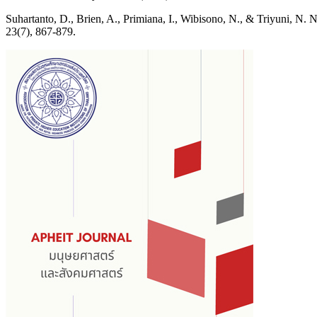
Suhartanto, D., Brien, A., Primiana, I., Wibisono, N., & Triyuni, N. N.
23(7), 867-879.