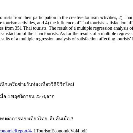
ists from their participation in the creative tourism activities, 2) Thai to
e tourism activities, and 4) the influence of Thai tourists' satisfaction a
from 351 Thai tourists. The result of a multiple regression analysis of e
 satisfaction of the Thai tourists. As for the results of a multiple regress
esults of a multiple regression analysis of satisfaction affecting tourists’
กเครือข่ายรับท่องเที่ยววิถีชีวิตใหม่
มื่อ 4 พฤศจิกายน 2563,จาก
ต่อการท่องเที่ยวไทย. สืบค้นเมื่อ 3
conomicReport/4-
1TourismEconomicVol4.pdf