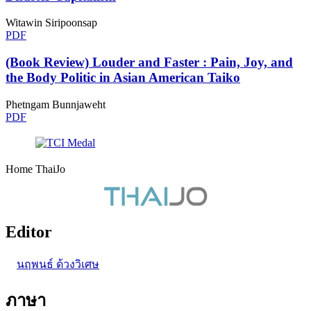
Witawin Siripoonsap
PDF
(Book Review) Louder and Faster : Pain, Joy, and
the Body Politic in Asian American Taiko
Phetngam Bunnjaweht
PDF
Home ThaiJo
Editor
นฤพนธ์ ด้วงวิเศษ
ภาษา