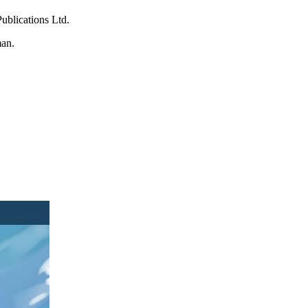
blications Ltd.
man.