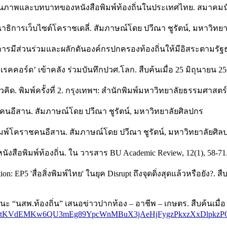
ถานภาพและบทบาทของหนังสือพิมพ์ท้องถิ่นในประเทศไทย. สมาคมนั
รณาธิการเว็บไซต์โคราชเดลี่. สัมภาษณ์โดย ปวีณา ชูรัตน์, มหาวิทย
์การมีส่วนร่วมและผลักดันองค์กรปกครองท้องถิ่นให้มีอิสระตามรัฐธรร
รคคอร์ด’ เข้าคลัง ร่วมบันทึกปวศ.โลก. สืบค้นเมื่อ 25 มิถุนายน 2
วคิด. พิมพ์ครั้งที่ 2. กรุงเทพฯ: สำนักพิมพ์มหาวิทยาลัยธรรมศาสตร์
ชคนอีสาน. สัมภาษณ์โดย ปวีณา ชูรัตน์, มหาวิทยาลัยศิลปกร
พิมพ์โคราชคนอีสาน. สัมภาษณ์โดย ปวีณา ชูรัตน์, มหาวิทยาลัยศิล
จหนังสือพิมพ์ท้องถิ่น. ใน วารสาร BU Academic Review, 12(1), 58-71
n: EP5 'สื่อสิ่งพิมพ์ไทย' ในยุค Disrupt ถึงจุดดิ่งสุดแล้วหรือยัง?. ส
ะ “นสพ.ท้องถิ่น” เสนอข่าวปากท้อง – อาชีพ – เกษตร. สืบค้นเมื่อ
d=IwAR2JJMtKVdEMKw6QU3mEg89YpcWnMBuX3jAeHjFygzPkxzXxDlpkz