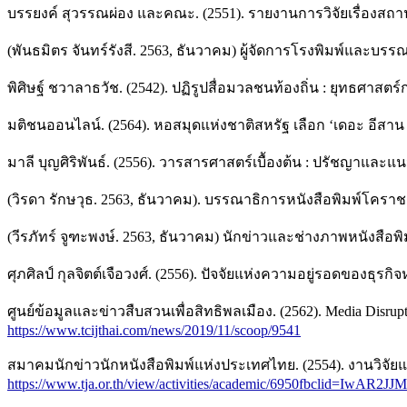
บรรยงค์ สุวรรณผ่อง และคณะ. (2551). รายงานการวิจัยเรื่องส
(พันธมิตร จันทร์รังสี. 2563, ธันวาคม) ผู้จัดการโรงพิมพ์และบร
พิศิษฐ์ ชวาลาธวัช. (2542). ปฏิรูปสื่อมวลชนท้องถิ่น : ยุทธศาสตร
มติชนออนไลน์. (2564). หอสมุดแห่งชาติสหรัฐ เลือก ‘เดอะ อีสาน เ
มาลี บุญศิริพันธ์. (2556). วารสารศาสตร์เบื้องต้น : ปรัชญาและแน
(วิรดา รักษวุธ. 2563, ธันวาคม). บรรณาธิการหนังสือพิมพ์โครา
(วีรภัทร์ จูฑะพงษ์. 2563, ธันวาคม) นักข่าวและช่างภาพหนังสือ
ศุภศิลป์ กุลจิตต์เจือวงศ์. (2556). ปัจจัยแห่งความอยู่รอดของธุรกิ
ศูนย์ข้อมูลและข่าวสืบสวนเพื่อสิทธิพลเมือง. (2562). Media Disruptio
https://www.tcijthai.com/news/2019/11/scoop/9541
สมาคมนักข่าวนักหนังสือพิมพ์แห่งประเทศไทย. (2554). งานวิจัยแน
https://www.tja.or.th/view/activities/academic/6950fbcli