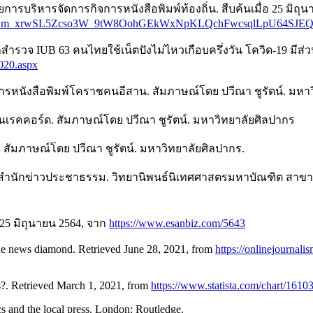
การบริหารจัดการกิจการหนังสือพิมพ์ท้องถิ่น. สืบค้นเมื่อ 25 มิถุ
d=IwAR253Bm_xrwSL5Zcso3W_9tW8OohGEkWxNpKLQchFwcsqlLpU64SJE
วจ IUB 63 คนไทยใช้เน็ตปังไม่ไหวเกือบครึ่งวัน โควิด-19 มีส่วน.
020.aspx
าธิการหนังสือพิมพ์โคราชคนอีสาน. สัมภาษณ์โดย ปวีณา ชูรัตน์. มหา
นเรคคอร์ด. สัมภาษณ์โดย ปวีณา ชูรัตน์. มหาวิทยาลัยศิลปากร
ด. สัมภาษณ์โดย ปวีณา ชูรัตน์. มหาวิทยาลัยศิลปากร.
กของสำนักข่าวประชาธรรม. วิทยานิพนธ์นิเทศศาสตรมหาบัณฑิต สา
อ 25 มิถุนายน 2564, จาก
https://www.esanbiz.com/5643
the news diamond. Retrieved June 28, 2021, from
https://onlinejournal
s?. Retrieved March 1, 2021, from
https://www.statista.com/chart/16103
s and the local press. London: Routledge.