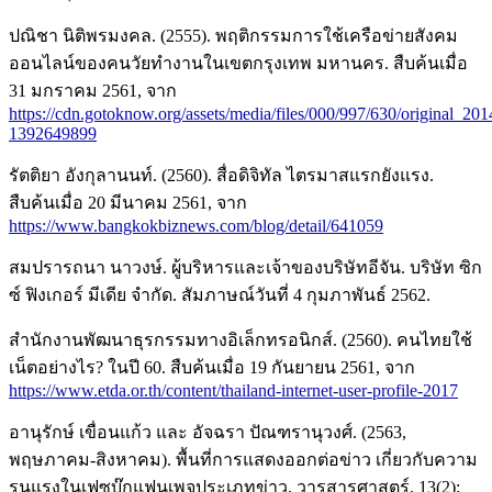
ปณิชา นิติพรมงคล. (2555). พฤติกรรมการใช้เครือข่ายสังคม
ออนไลน์ของคนวัยทำงานในเขตกรุงเทพ มหานคร. สืบค้นเมื่อ
31 มกราคม 2561, จาก
https://cdn.gotoknow.org/assets/media/files/000/997/630/original_2
1392649899
รัตติยา อังกุลานนท์. (2560). สื่อดิจิทัล ไตรมาสแรกยังแรง.
สืบค้นเมื่อ 20 มีนาคม 2561, จาก
https://www.bangkokbiznews.com/blog/detail/641059
สมปรารถนา นาวงษ์. ผู้บริหารและเจ้าของบริษัทอีจัน. บริษัท ซิก
ซ์ ฟิงเกอร์ มีเดีย จำกัด. สัมภาษณ์วันที่ 4 กุมภาพันธ์ 2562.
สำนักงานพัฒนาธุรกรรมทางอิเล็กทรอนิกส์. (2560). คนไทยใช้
เน็ตอย่างไร? ในปี 60. สืบค้นเมื่อ 19 กันยายน 2561, จาก
https://www.etda.or.th/content/thailand-internet-user-profile-2017
อานุรักษ์ เขื่อนแก้ว และ อัจฉรา ปัณฑรานุวงศ์. (2563,
พฤษภาคม-สิงหาคม). พื้นที่การแสดงออกต่อข่าว เกี่ยวกับความ
รุนแรงในเฟซบุ๊กแฟนเพจประเภทข่าว. วารสารศาสตร์. 13(2):