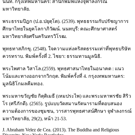
นนท์. กรุงเทพมหานคร: สำนักพิมพ์แห่งจุฬาลงกรณ์
มหาวิทยาลัย.
พระธรรมปิฎก (ป.อ.ปยุตฺโต). (2539). พุทธธรรมกับปรัชญาการ
ศึกษาไทยในยุคโลกาภิวัฒน์. นนทบุรี: คณะศึกษาศาสตร์
มหาวิทยาลัยศรีนครินทรวิโรฒ.
พุทธทาสภิกขุ. (2548). ใจความแห่งคริสตธรรมเท่าที่พุทธบริษัท
ควรทราบ. พิมพ์ครั้งที่ 2. ไชยา: ธรรมทานมูลนิธิ.
พระไพศาล วิสาโล.(2559). พุทธศาสนาไทยในอนาคต : แนว
โน้มและทางออกจากวิกฤต. พิมพ์ครั้งที่ 4. กรุงเทพมหานคร:
มูลนิธิโกมลคีมทอง.
พระมหาขวัญชัย กิตฺติเมธี (เหมประไพ) และพระมหาพรชัย สิริว
โร (ศรีภักดี). (2565). รูปแบบวัดสมานรัตนารามที่ตอบสนอง
ความต้องการของชุมชน, วารสารพุทธศาสน์ศึกษา จุฬาลงกรณ์
มหาวิทยาลัย, 29(2), หน้า 21-53.
J. Abraham Velez de Cea. (2013). The Buddha and Religious