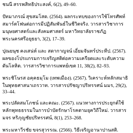
ชนนี สรรพสิทธิประสงค์, 6(2), 49–60.
ปัทมาภรณ์ สุขสมโสด. (2564). ผลกระทบของการใช้โทรศัพท์
สมาร์ตโฟนต่อการมีปฏิสัมพันธ์ในชีวิตจริง. วารสารวิชาการ
มนุษยศาสตร์และสังคมศาสตร์ มหาวิทยาลัยราชภัฏ
พระนครศรีอยุธยา, 3(2), 17–39.
ปุณยนุช คงเสน่ห์ และ สดากาญจน์ เอี่ยมจันทร์ประทีป. (2567).
ผลของโปรแกรมการเจริญสติต่อความเครียดและระดับความ
ดันโลหิต. วารสารวิชาการแพทย์เขต 11, 38(2), 82–93.
พระชิโนรส อคฺคธมฺโม (เทพเมือง). (2567). วิเคราะห์หลักสมาธิ
ในพุทธศาสนาเถรวาท. วารสารปรัชญาปริทรรศน์ มมร, 29(2),
33–44.
พระปลัดสมโภชน์ และคณะ. (2567). แนวทางการประยุกต์ใช้
หลักพุทธธรรมในการบำบัดรักษาโรคตามยุควิถีใหม่. วารสาร
มจร หริภุญชัยปริทรรศน์, 8(1), 253–268.
พระมหาวีรชัย ขจรสุวรรณ. (2566). วิธีเจริญอานาปานสติ.