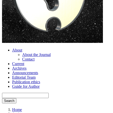
About
About the Journal
Contact
Current
Archives
Announcements
Editorial Team
Publication ethics
Guide for Author
Search
Home