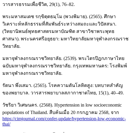
วารสารธรรมเพื่อชีวิต, 29(1), 76–82.
พระมหาสมเดช รกฺขิตฺตธมฺโม (พวงพิมาย). (2565). ศึกษา
วิเคราะห์หลักธรรมที่สัมพันธ์ระหว่างสมถะและวิปัสสนา.
(วิทยานิพนธ์พุทธศาสตรมหาบัณฑิต สาขาวิชาพระพุทธ
ศาสนา). พระนครศรีอยุธยา: มหาวิทยาลัยมหาจุฬาลงกรณราช
วิทยาลัย.
มหาจุฬาลงกรณราชวิทยาลัย. (2539). พระไตรปิฎกภาษาไทย
ฉบับมหาจุฬาลงกรณราชวิทยาลัย. กรุงเทพมหานคร: โรงพิมพ์
มหาจุฬาลงกรณราชวิทยาลัย.
รัตนา พึ่งเสมา. (2565). โรคความดันโลหิตสูง: บทบาทสำคัญ
ของพยาบาล. วารสารพยาบาลสภากาชาดไทย, 15(1), 40–49.
วัชริยา วิเศษนคร. (2568). Hypertension in low socioeconomic
populations of Thailand. สืบค้นเมื่อ 20 กรกฎาคม 2568, จาก
https://cimjournal.com/confer-update/hypertension-low-economic-
thai/