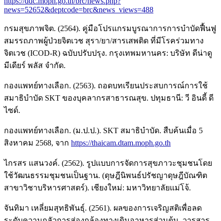
https://ddc.moph.go.th/brc/news.php?
news=52652&deptcode=brc&news_views=488
กรมสุขภาพจิต. (2564). คู่มือโปรแกรมบูรณาการการบำบัดฟื้นฟู
สมรรถภาพผู้ป่วยจิตเวช สุรา/ยา/สารเสพติด ที่มีโรคร่วมทาง
จิตเวช (ICOD-R) ฉบับปรับปรุง. กรุงเทพมหานคร: บริษัท ดีน่าดู
มีเดียร์ พลัส จำกัด.
กองแพทย์ทางเลือก. (2563). ถอดบทเรียนประสบการณ์การใช้
สมาธิบำบัด SKT ของบุคลากรสาธารณสุข. ปทุมธานี: วี อินดี้ ดี
ไซด์.
กองแพทย์ทางเลือก. (ม.ป.ป.). SKT สมาธิบำบัด. สืบค้นเมื่อ 5
สิงหาคม 2568, จาก
https://thaicam.dtam.moph.go.th
ไกรสร แสนวงค์. (2562). รูปแบบการจัดการสุขภาวะชุมชนโดย
ใช้วัฒนธรรมชุมชนเป็นฐาน. (ดุษฎีนิพนธ์ปรัชญาดุษฎีบัณฑิต
สาขาวิชาบริหารศาสตร์). เชียงใหม่: มหาวิทยาลัยแม่โจ้.
จันทิมา เหลี่ยมสุทธิพันธุ์. (2561). ผลของการเจริญสติเพื่อลด
ระดับความกลัวการส่องกล้องทางเดินอาหารส่วนต้น. วารสาร