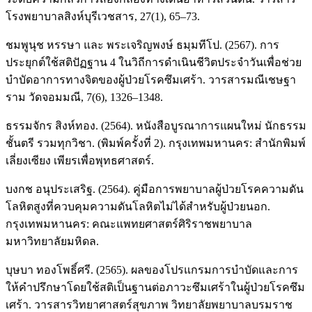
โรงพยาบาลสิงห์บุรีเวชสาร, 27(1), 65–73.
ชมพูนุช หรรษา และ พระเจริญพงษ์ ธมฺมทีโป. (2567). การ
ประยุกต์ใช้สติปัฏฐาน 4 ในวิถีการดำเนินชีวิตประจำวันเพื่อช่วย
บำบัดอาการทางจิตของผู้ป่วยโรคซึมเศร้า. วารสารมณีเชษฐา
ราม วัดจอมมณี, 7(6), 1326–1348.
ธรรมจักร สิงห์ทอง. (2564). หนังสือบูรณาการแผนใหม่ นักธรรม
ชั้นตรี รวมทุกวิชา. (พิมพ์ครั้งที่ 2). กรุงเทพมหานคร: สำนักพิมพ์
เลี่ยงเซียง เพียรเพื่อพุทธศาสตร์.
บงกช อนุประเสริฐ. (2564). คู่มือการพยาบาลผู้ป่วยโรคความดัน
โลหิตสูงที่ควบคุมความดันโลหิตไม่ได้สำหรับผู้ป่วยนอก.
กรุงเทพมหานคร: คณะแพทยศาสตร์ศิริราชพยาบาล
มหาวิทยาลัยมหิดล.
บุษบา ทองโพธิ์ศรี. (2565). ผลของโปรแกรมการบำบัดและการ
ให้คำปรึกษาโดยใช้สติเป็นฐานต่อภาวะซึมเศร้าในผู้ป่วยโรคซึม
เศร้า. วารสารวิทยาศาสตร์สุขภาพ วิทยาลัยพยาบาลบรมราช