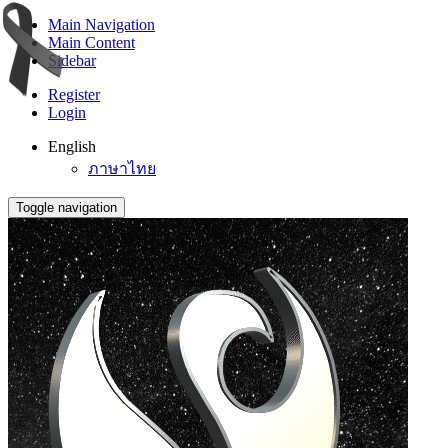
Main Navigation
Main Content
Sidebar
Register
Login
English
ภาษาไทย
Toggle navigation