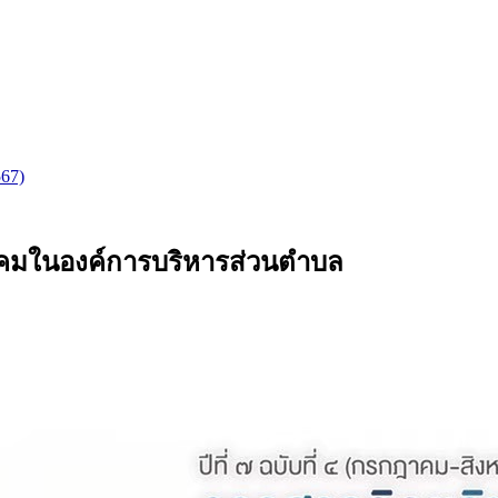
567)
งคมในองค์การบริหารส่วนตำบล