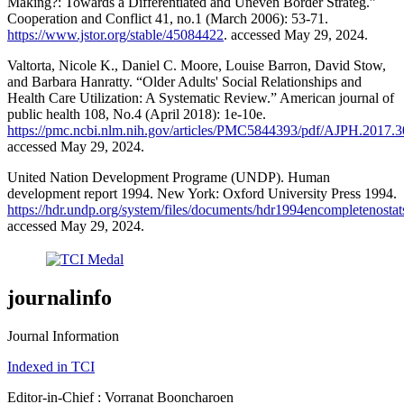
Making?: Towards a Differentiated and Uneven Border Strateg.”
Cooperation and Conflict 41, no.1 (March 2006): 53-71.
https://www.jstor.org/stable/45084422
. accessed May 29, 2024.
Valtorta, Nicole K., Daniel C. Moore, Louise Barron, David Stow,
and Barbara Hanratty. “Older Adults' Social Relationships and
Health Care Utilization: A Systematic Review.” American journal of
public health 108, No.4 (April 2018): 1e-10e.
https://pmc.ncbi.nlm.nih.gov/articles/PMC5844393/pdf/AJPH.2017.
accessed May 29, 2024.
United Nation Development Programe (UNDP). Human
development report 1994. New York: Oxford University Press 1994.
https://hdr.undp.org/system/files/documents/hdr1994encompletenostat
accessed May 29, 2024.
journalinfo
Journal Information
Indexed in TCI
Editor-in-Chief : Vorranat Booncharoen