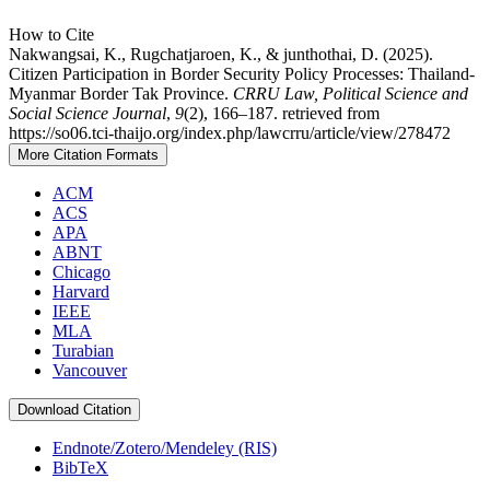
How to Cite
Nakwangsai, K., Rugchatjaroen, K., & junthothai, D. (2025).
Citizen Participation in Border Security Policy Processes: Thailand-
Myanmar Border Tak Province.
CRRU Law, Political Science and
Social Science Journal
,
9
(2), 166–187. retrieved from
https://so06.tci-thaijo.org/index.php/lawcrru/article/view/278472
More Citation Formats
ACM
ACS
APA
ABNT
Chicago
Harvard
IEEE
MLA
Turabian
Vancouver
Download Citation
Endnote/Zotero/Mendeley (RIS)
BibTeX