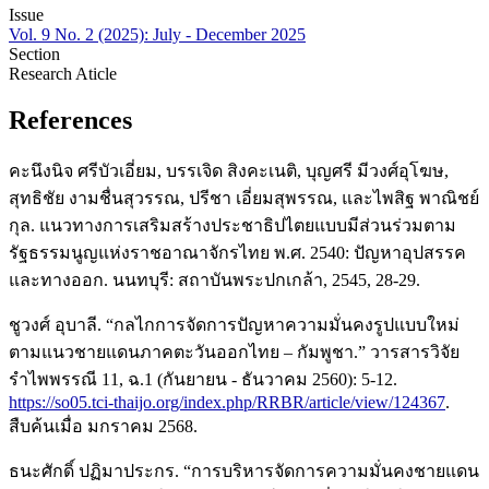
Issue
Vol. 9 No. 2 (2025): July - December 2025
Section
Research Aticle
References
คะนึงนิจ ศรีบัวเอี่ยม, บรรเจิด สิงคะเนติ, บุญศรี มีวงศ์อุโฆษ,
สุทธิชัย งามชื่นสุวรรณ, ปรีชา เอี่ยมสุพรรณ, และไพสิฐ พาณิชย์
กุล. แนวทางการเสริมสร้างประชาธิปไตยแบบมีส่วนร่วมตาม
รัฐธรรมนูญแห่งราชอาณาจักรไทย พ.ศ. 2540: ปัญหาอุปสรรค
และทางออก. นนทบุรี: สถาบันพระปกเกล้า, 2545, 28-29.
ชูวงศ์ อุบาลี. “กลไกการจัดการปัญหาความมั่นคงรูปแบบใหม่
ตามแนวชายแดนภาคตะวันออกไทย – กัมพูชา.” วารสารวิจัย
รำไพพรรณี 11, ฉ.1 (กันยายน - ธันวาคม 2560): 5-12.
https://so05.tci-thaijo.org/index.php/RRBR/article/view/124367
.
สืบค้นเมื่อ มกราคม 2568.
ธนะศักดิ์ ปฏิมาประกร. “การบริหารจัดการความมั่นคงชายแดน