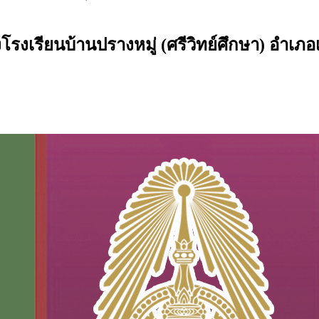
เรียนบ้านปรางหมู่ (ศรีวิทย์ศึกษา) อำเภอเม