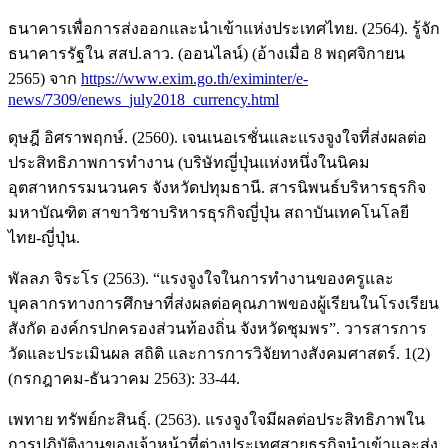
ธนาคารเพื่อการส่งออกและนำเข้าแห่งประเทศไทย. (2564). รู้จัก
ธนาคารรัฐใน สสป.ลาว. (ออนไลน์) (อ้างเมื่อ 8 พฤศจิกายน
2565) จาก
https://www.exim.go.th/eximinter/e-
news/7309/enews_july2018_currency.html
ดุษฎี อิศราพฤกษ์. (2560). เจนเนอเรชั่นและแรงจูงใจที่ส่งผลต่อ
ประสิทธิภาพการทำงาน (บริษัทญี่ปุ่นแห่งหนึ่งในนิคม
อุตสาหกรรมนวนคร จังหวัดปทุมธานี. สารนิพนธ์บริหารธุรกิจ
มหาบัณฑิต สาขาวิชาบริหารธุรกิจญี่ปุ่น สถาบันเทคโนโลยี
ไทย-ญี่ปุ่น.
พัลลภ จิระโร (2563). “แรงจูงใจในการทำงานของครูและ
บุคลากรทางการศึกษาที่ส่งผลต่อคุณภาพของผู้เรียนในโรงเรียน
สังกัด องค์กรปกครองส่วนท้องถิ่น จังหวัดชุมพร”. วารสารการ
วัดและประเมินผล สถิติ และการการวิจัยทางสังคมศาสตร์. 1(2)
(กรกฎาคม-ธันวาคม 2563): 33-44.
เพทาย ทรัพย์กะสินธุ์. (2563). แรงจูงใจมีผลต่อประสิทธิภาพใน
การปฏิบัติงานของเจ้าหน้าที่ต่างประเทศสายธุรกิจนำเข้าและส่ง