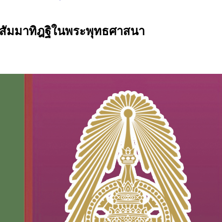
กสัมมาทิฎฐิในพระพุทธศาสนา